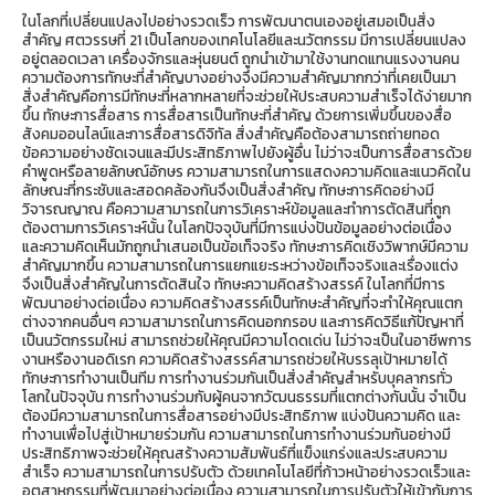
ในโลกที่เปลี่ยนแปลงไปอย่างรวดเร็ว การพัฒนาตนเองอยู่เสมอเป็นสิ่ง
สำคัญ ศตวรรษที่ 21 เป็นโลกของเทคโนโลยีและนวัตกรรม มีการเปลี่ยนแปลง
อยู่ตลอดเวลา เครื่องจักรและหุ่นยนต์ ถูกนำเข้ามาใช้งานทดแทนแรงงานคน
ความต้องการทักษะที่สำคัญบางอย่างจึงมีความสำคัญมากกว่าที่เคยเป็นมา
สิ่งสำคัญคือการมีทักษะที่หลากหลายที่จะช่วยให้ประสบความสำเร็จได้ง่ายมาก
ขึ้น ทักษะการสื่อสาร การสื่อสารเป็นทักษะที่สำคัญ ด้วยการเพิ่มขึ้นของสื่อ
สังคมออนไลน์และการสื่อสารดิจิทัล สิ่งสำคัญคือต้องสามารถถ่ายทอด
ข้อความอย่างชัดเจนและมีประสิทธิภาพไปยังผู้อื่น ไม่ว่าจะเป็นการสื่อสารด้วย
คำพูดหรือลายลักษณ์อักษร ความสามารถในการแสดงความคิดและแนวคิดใน
ลักษณะที่กระชับและสอดคล้องกันจึงเป็นสิ่งสำคัญ ทักษะการคิดอย่างมี
วิจารณญาณ คือความสามารถในการวิเคราะห์ข้อมูลและทำการตัดสินที่ถูก
ต้องตามการวิเคราะห์นั้น ในโลกปัจจุบันที่มีการแบ่งปันข้อมูลอย่างต่อเนื่อง
และความคิดเห็นมักถูกนำเสนอเป็นข้อเท็จจริง ทักษะการคิดเชิงวิพากษ์มีความ
สำคัญมากขึ้น ความสามารถในการแยกแยะระหว่างข้อเท็จจริงและเรื่องแต่ง
จึงเป็นสิ่งสำคัญในการตัดสินใจ ทักษะความคิดสร้างสรรค์ ในโลกที่มีการ
พัฒนาอย่างต่อเนื่อง ความคิดสร้างสรรค์เป็นทักษะสำคัญที่จะทำให้คุณแตก
ต่างจากคนอื่นๆ ความสามารถในการคิดนอกกรอบ และการคิดวิธีแก้ปัญหาที่
เป็นนวัตกรรมใหม่ สามารถช่วยให้คุณมีความโดดเด่น ไม่ว่าจะเป็นในอาชีพการ
งานหรืองานอดิเรก ความคิดสร้างสรรค์สามารถช่วยให้บรรลุเป้าหมายได้
ทักษะการทำงานเป็นทีม การทำงานร่วมกันเป็นสิ่งสำคัญสำหรับบุคลากรทั่ว
โลกในปัจจุบัน การทำงานร่วมกับผู้คนจากวัฒนธรรมที่แตกต่างกันนั้น จำเป็น
ต้องมีความสามารถในการสื่อสารอย่างมีประสิทธิภาพ แบ่งปันความคิด และ
ทำงานเพื่อไปสู่เป้าหมายร่วมกัน ความสามารถในการทำงานร่วมกันอย่างมี
ประสิทธิภาพจะช่วยให้คุณสร้างความสัมพันธ์ที่แข็งแกร่งและประสบความ
สำเร็จ ความสามารถในการปรับตัว ด้วยเทคโนโลยีที่ก้าวหน้าอย่างรวดเร็วและ
อุตสาหกรรมที่พัฒนาอย่างต่อเนื่อง ความสามารถในการปรับตัวให้เข้ากับการ