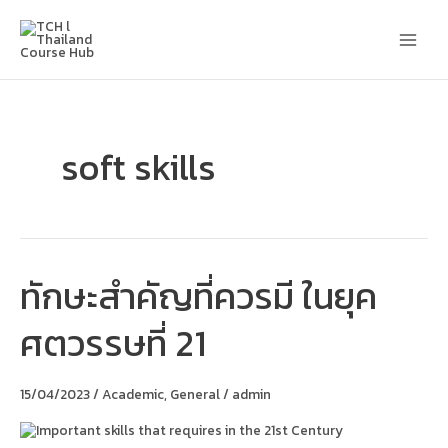
Skip
Main
to
content
Men
soft skills
ทักษะสำคัญที่ควรมี ในยุค
ทักษะ
สำคัญ
ที่
ศตวรรษที่ 21
ควร
มี
ใน
ยุค
15/04/2023
/
Academic
,
General
/
admin
ศตวรรษ
ที่
21