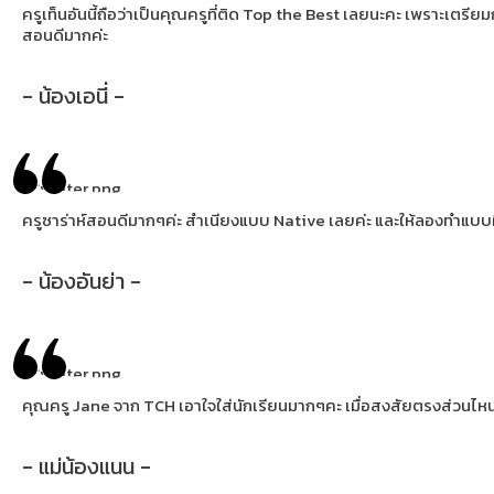
ครูเท็นอันนี้ถือว่าเป็นคุณครูที่ติด Top the Best เลยนะคะ เพราะเต
สอนดีมากค่ะ
- น้องเอนี่ -
ครูซาร่าห์สอนดีมากๆค่ะ สำเนียงแบบ Native เลยค่ะ และให้ลองทำแบบฝึก
- น้องอันย่า -
คุณครู Jane จาก TCH เอาใจใส่นักเรียนมากๆคะ เมื่อสงสัยตรงส่วนไหน
- แม่น้องแนน -