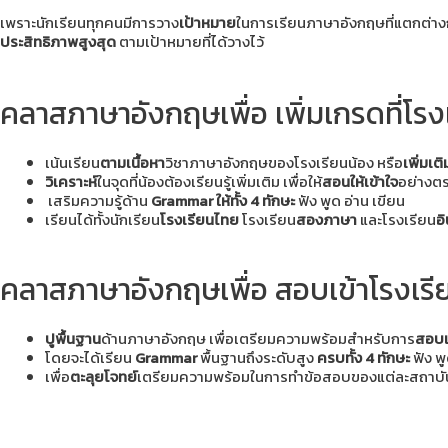
เพราะนักเรียนทุกคนมีการวาง
เป้าหมาย
ในการเรียนภาษาอังกฤษที่แตกต่างกัน
ประสิทธิภาพสูงสุด
ตามเป้าหมายที่ได้วางไว้
คลาสภาษาอังกฤษเพื่อ
เพิ่มเกรดที่โรง
เน้นเรียน
ตามเนื้อหา
วิชาภาษาอังกฤษของโรงเรียนน้อง หรือ
เพิ่มเ
วิเคราะห์
ในจุดที่น้องต้องเรียนรู้เพิ่มเติม เพื่อให้
สอนให้เข้าใจ
อย่างตร
เสริมความรู้ด้าน
Grammar ให้ทั้ง 4 ทักษะ
ฟัง พูด อ่าน เขียน
เรียนได้ทั้งนักเรียน
โรงเรียนไทย
โรงเรียน
สองภาษา
และโรงเรียน
อ
ทำคะแนนที่โรงเรียนได้ดี
จุดที่ต้องเร
คลาสภาษาอังกฤษเพื่อ
สอบเข้าโรงเรี
ปูพื้นฐาน
ด้านภาษาอังกฤษ เพื่อเตรียมความพร้อมสำหรับการ
สอบเ
โดยจะได้เรียน
Grammar
พื้นฐานถึงระดับสูง
ครบทั้ง 4 ทักษะ
ฟัง พู
เพื่อ
ตะลุยโจทย์
เตรียมความพร้อมในการทำข้อสอบของแต่ละสถาบั
แน่นจากพื้นฐาน
สอบเข้า