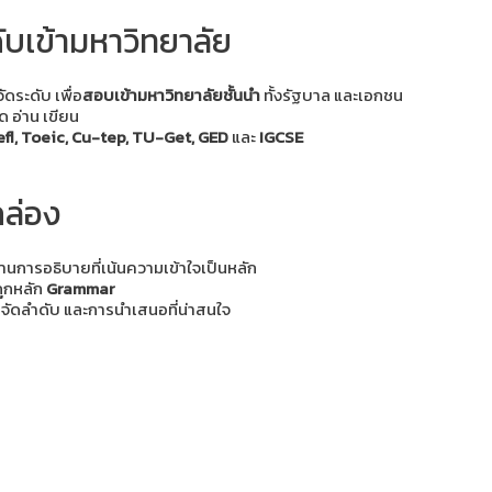
บเข้ามหาวิทยาลัย
ระดับ เพื่อ
สอบเข้ามหาวิทยาลัยชั้นนำ
ทั้งรัฐบาล และเอกชน
ูด อ่าน เขียน
efl, Toeic, Cu-tep, TU-Get, GED
และ
IGCSE
ข้อสอบวัดระดับ
สอบเข้ามหาวิทยาลัย
คล่อง
่านการอธิบายที่เน้นความเข้าใจเป็นหลัก
 ถูกหลัก
Grammar
รจัดลำดับ และการนำเสนอที่น่าสนใจ
Present เป็นภาษาอังกฤษ