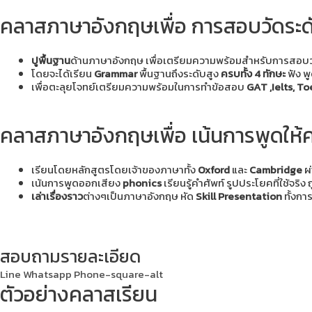
คลาสภาษาอังกฤษเพื่อ
การสอบวัดระดั
ปูพื้นฐาน
ด้านภาษาอังกฤษ เพื่อเตรียมความพร้อมสำหรับการสอบวัด
โดยจะได้เรียน
Grammar
พื้นฐานถึงระดับสูง
ครบทั้ง 4 ทักษะ
ฟัง พ
เพื่อตะลุยโจทย์เตรียมความพร้อมในการทำข้อสอบ
GAT ,Ielts, To
คลาสภาษาอังกฤษเพื่อ
เน้นการพูดให้
เรียนโดยหลักสูตรโดยเจ้าของภาษาทั้ง
Oxford
และ
Cambridge
ผ
เน้นการพูดออกเสียง
phonics
เรียนรู้คำศัพท์ รูปประโยคที่ใช้จริง
เล่าเรื่องราว
ต่างๆเป็นภาษาอังกฤษ หัด
Skill Presentation
ทั้งกา
เพิ่มศักยภาพด้านการพูดสื่อสาร
สอบถามรายละเอียด
Line
Whatsapp
Phone-square-alt
ตัวอย่างคลาสเรียน