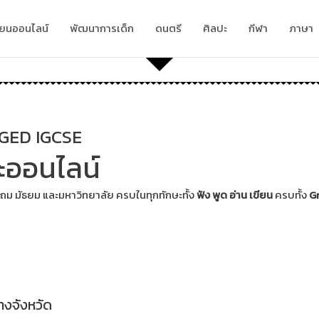
ียนออนไลน์
พัฒนาการเด็ก
ดนตรี
ศิลปะ
กีฬา
ภาษา
i GED IGCSE
ะออนไลน์
อสอบ GAT ,Ielts, Toefl, Toeic, Cu-tep, TU-Get, GED และ IGCSE เพื่
ิ ที่เน้นให้เรียนรู้โดย
จุดที่ต้องพัฒนาเพิ่มเติมของนักเรียนเป็นสำคัญ เพื่อเลือกใช้หลักสูตร
ammar
ตั้งแต่ระดับพื้นฐานถึงระดับสูง
ความเข้าใจ ไม่ใช่การจดจำ
ครบทั้ง 4 ทักษะ
อย่างเดียว เน้นการ
ฟัง พูด อ่าน เขียน อย
ให้เทค
ตรงตา
ะถม มัธยม และมหาวิทยาลัย ครบในทุกทักษะทั้ง
ฟัง พูด อ่าน เขียน
ครบทั้ง
G
เตรียมความพร้อมสอบเข้าโรงเรียน
โดยคุณครูมากประสบการณ์
หลักสูตรโดยเจ้าของภาษา
ทักษะ ฟัง พูด อ่าน เขียน
างจังหวัด