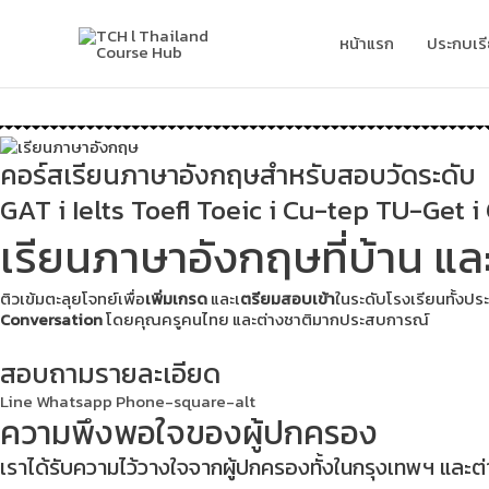
Skip
to
หน้าแรก
ประกบเร
content
คอร์สเรียนภาษาอังกฤษสำหรับสอบวัดระดับ
GAT i Ielts Toefl Toeic i Cu-tep TU-Get 
เรียนภาษาอังกฤษที่บ้าน แล
เน้นการ
เตรียมความพร้อมในการทำข้
ทั้งคุณครูไทย และต่างชาต
วิเคราะห์
ถึงจุดเด่น และ
เรียน
Gr
ติวเข้มตะลุยโจทย์เพื่อ
เพิ่มเกรด
และเ
ตรียมสอบเข้า
ในระดับโรงเรียนทั้งปร
Conversation
โดยคุณครูคนไทย และต่างชาติมากประสบการณ์
สอบถามรายละเอียด
Line
Whatsapp
Phone-square-alt
ความพึงพอใจของผู้ปกครอง
เราได้รับความไว้วางใจจากผู้ปกครองทั้งในกรุงเทพฯ และต่