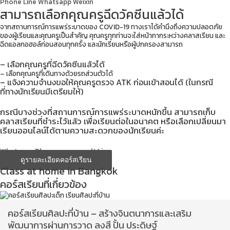
Phone
Line
Whatsapp
Weixin
สามารถเลือกคุณครูฉีดวัคซีนแล้วได้
จากสถานการณ์การแพร่ระบาดของ COVID-19 ทางเราได้คำนึงถึงความปลอดภัย
ของผู้เรียนและคุณครูเป็นสำคัญ คุณครูทุกท่านจะใส่หน้ากากระหว่างคลาสเรียน และ
ฉีดแอลกอฮอล์ก่อนสอนทุกครั้ง และนักเรียนหรือผู้ปกครองสามารถ
– เลือกคุณครูที่ฉีดวัคซีนแล้วได้
– เลือกคุณครูที่เดินทางด้วยรถส่วนตัวได้
– แจ้งความจำนงขอให้คุณครูตรวจ ATK ก่อนเข้าสอนได้ (ในกรณี
ที่ทางนักเรียนมีเตรียมให้)
กรณีบางช่วงที่สถานการณ์การแพร่ระบาดหนักขึ้น สามารถเก็บ
คลาสเรียนที่ชำระไว้แล้ว เพื่อเรียนต่อในอนาคต หรือเลือกเปลี่ยนมา
เรียนออนไลน์ได้ตามความสะดวกของนักเรียนค่ะ
Whatsapp
Phone-square-alt
Line
ดูรายละเอียดคอร์สเรียน
Class at home in Bangkok
คอร์สเรียนที่เกี่ยวข้อง
คอร์สเรียนศิลปะที่บ้าน – สร้างจินตนาการและเสริม
พัฒนาการผ่านการวาด ลงสี ปั้น ประดิษฐ์