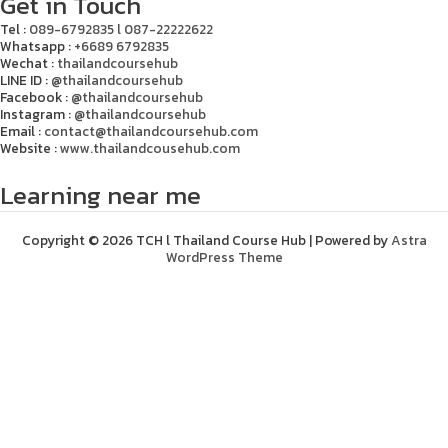
Get in Touch
Tel :
089-6792835 l 087-22222622
Whatsapp :
+6689 6792835
Wechat :
thailandcoursehub
LINE ID :
@thailandcoursehub
Facebook :
@thailandcoursehub
Instagram :
@thailandcoursehub
Email :
contact@thailandcoursehub.com
Website :
www.thailandcousehub.com
Learning near me
Copyright © 2026 TCH l Thailand Course Hub | Powered by
Astra
WordPress Theme