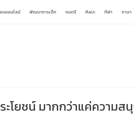
ียนออนไลน์
พัฒนาการเด็ก
ดนตรี
ศิลปะ
กีฬา
ภาษา
ีประโยชน์ มากกว่าแค่ความสนุ