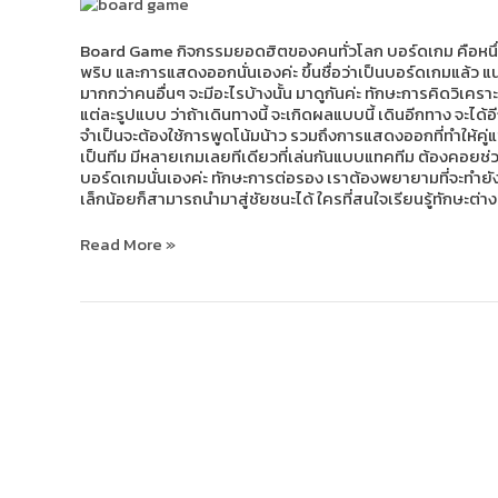
ประโยชน์
มากกว่า
แค่
Board Game กิจกรรมยอดฮิตของคนทั่วโลก บอร์ดเกม คือหนึ่งใ
ความ
พริบ และการแสดงออกนั่นเองค่ะ ขึ้นชื่อว่าเป็นบอร์ดเกมแล้ว แน
สนุก!
มากกว่าคนอื่นๆ จะมีอะไรบ้างนั้น มาดูกันค่ะ ทักษะการคิดวิเค
แต่ละรูปแบบ ว่าถ้าเดินทางนี้ จะเกิดผลแบบนี้ เดินอีกทาง จะได
จำเป็นจะต้องใช้การพูดโน้มน้าว รวมถึงการแสดงออกที่ทำให้คู่แข
เป็นทีม มีหลายเกมเลยทีเดียวที่เล่นกันแบบแทคทีม ต้องคอยช่วยกั
บอร์ดเกมนั่นเองค่ะ ทักษะการต่อรอง เราต้องพยายามที่จะทำยั
เล็กน้อยก็สามารถนำมาสู่ชัยชนะได้ ใครที่สนใจเรียนรู้ทักษะต่าง
Read More »