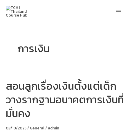
Skip
Main
to
content
Men
การเงิน
สอนลูกเรื่องเงินตั้งแต่เด็ก
สอน
ลูก
เรื่อง
วางรากฐานอนาคตการเงินที่
เงิน
ตั้งแต่
เด็ก
มั่นคง
วาง
รากฐาน
อนาคต
การ
03/10/2025
/
General
/
admin