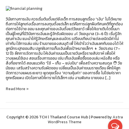
เงิน
ที่
มั่นคง
วินัยทางการเงิน ควรเริ่มต้นตั้งแต่ยังเด็ก การสอนลูกเรื่อง “เงิน” ไม่ได้หมาย
ถึงการให้ลูกเก่งเรื่องการลงทุนตั้งแต่เล็ก แต่คือการปลูกฝังทัศนคติที่ถูกต้อง
ต่อการใช้จ่าย ออม และคุณค่าของเงินตั้งแต่วัยเยาว์ เพื่อให้เขาเติบโตขึ้นมา
เป็นผู้ใหญ่ที่มีวินัยการเงินและรู้จักรับผิดชอบ 👶 วัยอนุบาล (3–6 ปี): เริ่มรู้จัก
คุณค่าเงิน แนะนำให้รู้จักเหรียญและธนบัตร เปรียบเทียบว่าแต่ละชนิดมีค่าไม่
เท่ากัน ใช้การเล่น เช่น ร้านขายของสมมุติ เพื่ ให้เข้าใจว่าเงินแลกกับของได้ ให้
ลูกมีกระปุกออมสิน ปลูกฝังการเก็บเงินเพื่อเป้าหมายเล็กๆ 👧 วัยประถม (7–
12 ปี): ฝึกการจัดการเงิน ให้เงินค่าขนมเป็นรายวันหรือรายสัปดาห์ เพื่อให้
วางแผนใช้เอง สอนเรื่องการออม เช่น เก็บเงินเพื่อซื้อของเล่น หนังสือ หรือ
สิ่งที่อยากได้ สอนแนวคิด “ใช้ – เก็บ – แบ่งปัน” เพื่อสร้างความสมดุล 🧑 วัย
มัธยม: เสริมสร้างความรับผิดชอบ เปลี่ยนเป็นเงินค่าขนมรายเดือน ฝึกให้ลูก
จัดการวางแผนระยะยาว พูดคุยเรื่อง “ความคุ้มค่า” ของการซื้อ ไม่ใช่แค่ราคา
ถูกหรือแพง เปิดโอกาสให้หารายได้เล็กๆ เช่น งานพิเศษ ขายของ […]
Read More »
Copyright © 2026 TCH l Thailand Course Hub | Powered by
Astra
WordPress Theme