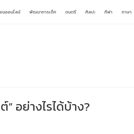
ียนออนไลน์
พัฒนาการเด็ก
ดนตรี
ศิลปะ
กีฬา
ภาษา
์” อย่างไรได้บ้าง?