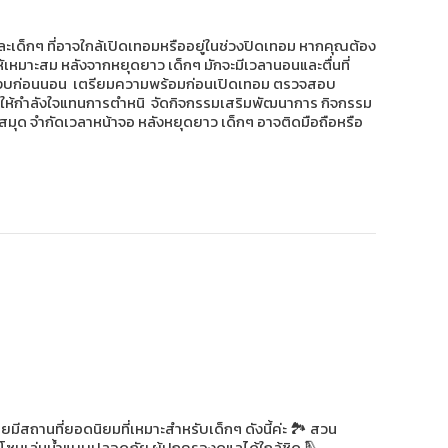
และเด็กๆ ที่อาจใกล้เปิดเทอมหรืออยู่ในช่วงปิดเทอม หากคุณต้อง
ห้เหมาะสม หลังจากหยุดยาว เด็กๆ มักจะมีเวลานอนและตื่นที่
วยให้สงบก่อนนอน เตรียมความพร้อมก่อนเปิดเทอม ตรวจสอบ
และให้กำลังใจแทนการตำหนิ จัดกิจกรรมเสริมพัฒนาการ กิจกรรม
งสมุด จำกัดเวลาหน้าจอ หลังหยุดยาว เด็กๆ อาจติดมือถือหรือ
ีสถานที่ยอดนิยมที่เหมาะสำหรับเด็กๆ ดังนี้ค่ะ 🏞️ สวน
มีโซนเล่นน้ำแบบปลอดภัย ผู้ปกครองดูแลได้ใกล้ชิด 🛝