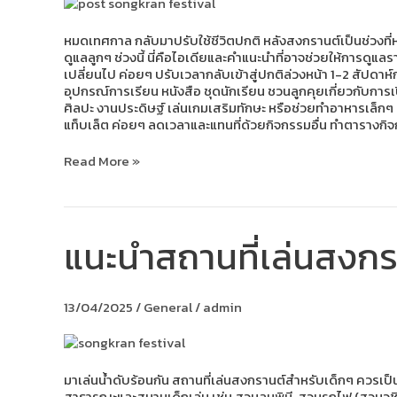
ได้
บ้าง?
หมดเทศกาล กลับมาปรับใช้ชีวิตปกติ หลังสงกรานต์เป็นช่วงที่หล
ดูแลลูกๆ ช่วงนี้ นี่คือไอเดียและคำแนะนำที่อาจช่วยให้การดูแ
เปลี่ยนไป ค่อยๆ ปรับเวลากลับเข้าสู่ปกติล่วงหน้า 1-2 สัปดา
อุปกรณ์การเรียน หนังสือ ชุดนักเรียน ชวนลูกคุยเกี่ยวกับก
ศิลปะ งานประดิษฐ์ เล่นเกมเสริมทักษะ หรือช่วยทำอาหารเล็กๆ 
แท็บเล็ต ค่อยๆ ลดเวลาและแทนที่ด้วยกิจกรรมอื่น ทำตารางกิจ
Read More »
แนะนำสถานที่เล่นสงกร
แนะนำ
สถาน
ที่
เล่น
13/04/2025
/
General
/
admin
สงกรานต์
สำหรับ
เด็กๆ
มาเล่นน้ำดับร้อนกัน สถานที่เล่นสงกรานต์สำหรับเด็กๆ ควรเป
สาธารณะและสนามเด็กเล่น เช่น สวนลุมพินี, สวนรถไฟ (สวนวชิรเ