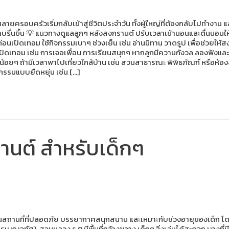
ายครอบครัวเริ่มกลับเข้าสู่ชีวิตประจำวัน ทั้งผู้ใหญ่ที่ต้องกลับไปทำงาน 
ลราบรื่นขึ้น 💡 แนวทางดูแลลูกๆ หลังสงกรานต์ ปรับเวลาเข้านอนและตื่นนอนใ
ห์ก่อนเปิดเทอม ใช้กิจกรรมเบาๆ ช่วงเย็น เช่น อ่านนิทาน วาดรูป เพื่อช่
ารเปิดเทอม เช่น การเจอเพื่อน การเรียนสนุกๆ หากลูกมีความกังวล ลองฟัง
น้อยๆ ถ้ามีเวลาพาไปเที่ยวใกล้บ้าน เช่น สวนสาธารณะ พิพิธภัณฑ์ หรือห้อ
กรรมแบบยืดหยุ่น เช่น […]
านต์ สำหรับเด็กๆ
็นสถานที่ที่ปลอดภัย บรรยากาศสนุกสนาน และเหมาะกับช่วงอายุของเด็ก โดยม
บญจทัศ), สวนหลวง ร.9 มีพื้นที่กว้างขวาง เด็กๆ วิ่งเล่นได้สะดวก บางที่