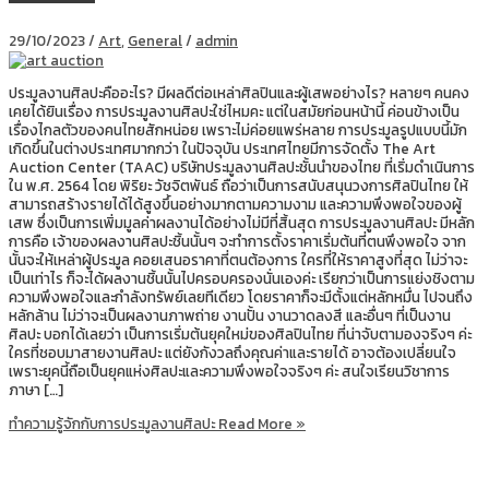
29/10/2023
/
Art
,
General
/
admin
ประมูลงานศิลปะคืออะไร? มีผลดีต่อเหล่าศิลปินและผู้เสพอย่างไร? หลายๆ คนคง
เคยได้ยินเรื่อง การประมูลงานศิลปะใช่ไหมคะ แต่ในสมัยก่อนหน้านี้ ค่อนข้างเป็น
เรื่องไกลตัวของคนไทยสักหน่อย เพราะไม่ค่อยแพร่หลาย การประมูลรูปแบบนี้มัก
เกิดขึ้นในต่างประเทศมากกว่า ในปัจจุบัน ประเทศไทยมีการจัดตั้ง The Art
Auction Center (TAAC) บริษัทประมูลงานศิลปะชั้นนําของไทย ที่เริ่มดำเนินการ
ใน พ.ศ. 2564 โดย พิริยะ วัชจิตพันธ์ ถือว่าเป็นการสนับสนุนวงการศิลปินไทย ให้
สามารถสร้างรายได้ได้สูงขึ้นอย่างมากตามความงาม และความพึงพอใจของผู้
เสพ ซึ่งเป็นการเพิ่มมูลค่าผลงานได้อย่างไม่มีที่สิ้นสุด การประมูลงานศิลปะ มีหลัก
การคือ เจ้าของผลงานศิลปะชิ้นนั้นๆ จะทำการตั้งราคาเริ่มต้นที่ตนพึงพอใจ จาก
นั้นจะให้เหล่าผู้ประมูล คอยเสนอราคาที่ตนต้องการ ใครที่ให้ราคาสูงที่สุด ไม่ว่าจะ
เป็นเท่าไร ก็จะได้ผลงานชิ้นนั้นไปครอบครองนั่นเองค่ะ เรียกว่าเป็นการแย่งชิงตาม
ความพึงพอใจและกำลังทรัพย์เลยทีเดียว โดยราคาก็จะมีตั้งแต่หลักหมื่น ไปจนถึง
หลักล้าน ไม่ว่าจะเป็นผลงานภาพถ่าย งานปั้น งานวาดลงสี และอื่นๆ ที่เป็นงาน
ศิลปะ บอกได้เลยว่า เป็นการเริ่มต้นยุคใหม่ของศิลปินไทย ที่น่าจับตามองจริงๆ ค่ะ
ใครที่ชอบมาสายงานศิลปะ แต่ยังกังวลถึงคุณค่าและรายได้ อาจต้องเปลี่ยนใจ
เพราะยุคนี้ถือเป็นยุคแห่งศิลปะและความพึงพอใจจริงๆ ค่ะ สนใจเรียนวิชาการ
ภาษา […]
ทำความรู้จักกับการประมูลงานศิลปะ
Read More »