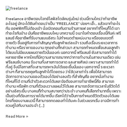
Freelance อาชีพตอบโจทย์ไลฟ์สไตล์คนรุ่นใหม่ ช่วงนี้ถามใครว่าทำอาชีพ
อะไรอยู่ มักจะได้ยินคำตอบว่าเป็น “FREELANCE” บ่อยๆ เอ๊ะ… แล้วเขาทำอะไร
กัน ออฟฟิศก็ไม่ต้องเข้า นั่งเปิดคอมกันตามร้านกาแฟ อยากทำที่ไหนก็ได้ เขา
ทำอะไรกันบ้าง มันคืออาชีพแบบไหน บทความนี้ จะมาไขคำตอบเรื่องนี้กันค่ะ ฟรี
แลนซ์ คืออาชีพที่รับงานแบบอิสระ ไม่กำหนดตำแหน่งงาน หรือขอบเขตที่
ตายตัว ขึ้นอยู่กับการทำสัญญากับลูกค้าแต่ละเจ้า รวมถึงเรื่องระยะเวลาการ
ทำงาน หรือราคาของงาน ทุกอย่างที่กล่าวมา สามารถกำหนดเพื่อเสนอลูกค้า
ได้แบบไม่มีแบบแผนตายตัวนั่นเองค่ะ นอกจากนี้ ฟรีแลนซ์ ยังสามารถทำได้
หลายอาชีพ หากใครที่มีความสามารถมากกว่าการทำงานในสายงานเดียว เช่น
ฟรีแลนซ์บางคน รับงานทั้งสายการตลาด และสายศิลปะ เพราะสามารถทำได้
ทั้งคู่ จึงมีโอกาสที่จะสามารถหาเงินได้เยอะขึ้นนั่นเอง นอกจากนี้ ระยะเวลา
ต่างๆ ก็สามารถคุยกับลูกค้าได้โดยตรง ว่าใช้เวลาเท่าไร เพื่อให้สามารถ
จัดการตารางงานของตัวเองได้อย่างลงตัว ที่สำคัญคือ อยากนั่งทำงาน
ที่ไหนก็ได้ ตามที่เจ้าตัวสะดวกได้เลย! ข้อดีของการทำอาชีพนี้คือ สามารถ
ทำงาน หรือพัก ตามที่ตัวเองวางแผนไว้ได้เลย สามารถจัดการเวลาในชีวิตได้
อย่างอิสระขึ้น บางคนก็ทำงานสบายกว่าประจำ บางคนก็เลือกทำมากขึ้น เพราะ
เป็นช่วงที่ต้องการรายได้มากขึ้น เรียกได้ว่าเป็นการกำหนดชีวิตตัวเองได้เลย
ใครที่ชอบงานแนวนี้ ก็สามารถทดลองทำได้นะคะ ในช่วงแรกเริ่ม อาจมีการทำ
ควบคู่ไปกับงานประจำ […]
Read More »