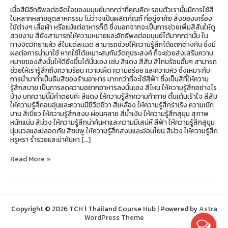
เมื่อสีมีอิทธิพลต่อจิตใจของมนุษย์มากกว่าที่คุณคิด! รอบตัวเรานั้นมีการใช้สี
ในหลากหลายอุตสาหกรรม ไม่ว่าจะเป็นผลิตภัณฑ์ ที่อยู่อาศัย สิ่งของเครื่อง
ใช้ต่างๆ เสื้อผ้า หรือแม้แต่อาหารก็ดี ซึ่งนอกจากจะเป็นการช่วยเพิ่มสีสันให้ดู
สวยงาม สียังสามารถให้ความหมายและอิทธิพลต่อมนุษย์ได้มากกว่านั้น ใน
ทางจิตวิทยาแล้ว สีในแต่ละเฉด สามารถช่วยให้ความรู้สึกได้แตกต่างกัน ซึ่งมี
ผลต่อการนำมาใช้ หากใช้ได้เหมาะสมกับวัตถุประสงค์ ก็จะช่วยส่งเสริมความ
หมายของสิ่งนั้นให้ดียิ่งขึ้นได้นั่นเอง เช่น สีแดง สีส้ม สีโทนร้อนอื่นๆ สามารถ
ช่วยให้เรารู้สึกถึงความร้อน ความเผ็ด ความอร่อย และความหิว ซึ่งเหมาะกับ
การนำมาทำเป็นธีมสีของร้านอาหาร มากกว่าที่จะใช้สีฟ้า ซึ่งเป็นสีที่ให้ความ
รู้สึกสบาย เป็นการลดความอยากอาหารลงนั่นเอง สีไหน ให้ความรู้สึกอย่างไร
บ้าง บทความนี้มีคำตอบค่ะ สีแดง ให้ความรู้สึกความท้าทาย ตื่นเต้นเร้าใจ สีส้ม
ให้ความรู้สึกอบอุ่นและความมีชีวิตชีวา สีเหลือง ให้ความรู้สึกร่าเริง ความเบิก
บาน สีเขียว ให้ความรู้สึกสงบ ผ่อนคลาย สีน้ำเงิน ให้ความรู้สึกสุขุม สุภาพ
หนักแน่น สีม่วง ให้ความรู้สึกน่าค้นหาและความมีเสน่ห์ สีฟ้า ให้ความรู้สึกสุขุม
นุ่มนวลและปลอดภัย สีชมพู ให้ความรู้สึกสงบและอ่อนโยน สีม่วง ให้ความรู้สึก
หรูหรา ร่ำรวยและน่าค้นหา […]
Read More »
Copyright © 2026 TCH l Thailand Course Hub | Powered by
Astra
WordPress Theme