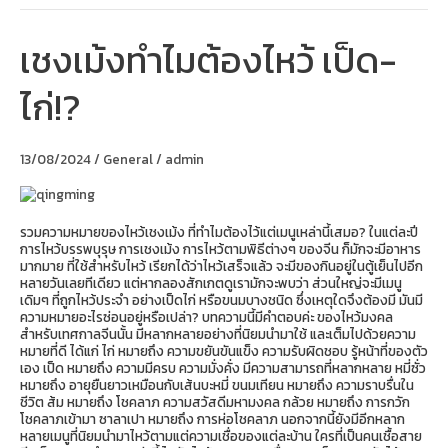
เชงเม้งทำไมต้องไหว้ เป็ด-
เชง
เม้ง
ทำไม
ไก่!?
ต้อง
ไหว้
เป็ด-
ไก่!?
13/08/2024
/
General
/
admin
รวมความหมายของไหว้เชงเม้ง ที่ทำไมต้องไว้แต่เมนูเหล่านี้เสมอ? ในแต่ละปี
การไหว้บรรพบุรุษ การเชงเม้ง การไหว้ตามพิธีต่างๆ ของจีน ก็มักจะมีอาหาร
มากมาย ที่ใช้สำหรับไหว้ เรียกได้ว่าไหว้เสร็จแล้ว จะมีของกินอยู่ในตู้เย็นไปอีก
หลายวันเลยทีเดียว แต่หากลองสักเกตดูเรามักจะพบว่า ส่วนใหญ่จะมีเมนู
เดิมๆ ที่ถูกไหว้ประจำ อย่างเป็ดไก่ หรือขนมบางชนิด ซึ่งเหตุใดจึงต้องมี มันมี
ความหมายอะไรซ่อนอยู่หรือเปล่า? บทความนี้มีคำตอบค่ะ ของไหว้มงคล
สำหรับเทศกาลจีนนั้น มีหลากหลายอย่างที่นิยมนำมาใช้ และเต็มไปด้วยความ
หมายที่ดี ได้แก่ ไก่ หมายถึง ความขยันขันแข็ง ความรับผิดชอบ รู้หน้าที่ของตัว
เอง เป็ด หมายถึง ความมีครบ ความมั่งคั่ง มีความสามารถที่หลากหลาย หมี่ซั่ว
หมายถึง อายุยืนยาวเหมือนกับเส้นบะหมี่ ขนมเทียน หมายถึง ความราบรื่นใน
ชีวิต ส้ม หมายถึง โชคลาภ ความสวัสดีมหามงคล กล้วย หมายถึง การกวัก
โชคลาภเข้ามา ซาลาเปา หมายถึง การห่อโชคลาภ นอกจากนี้ยังมีอีกหลาก
หลายเมนูที่นิยมนำมาไหว้ตามแต่ความเชื่อของแต่ละบ้าน ใครที่เป็นคนเชื้อสาย