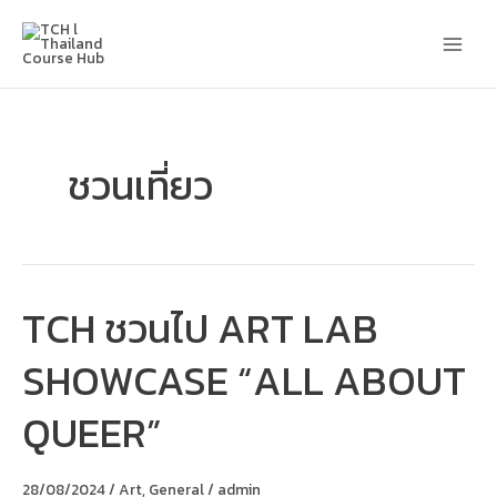
Skip
Main
to
content
Men
ชวนเที่ยว
TCH ชวนไป ART LAB
TCH
ชวน
ไป
SHOWCASE “ALL ABOUT
ART
LAB
SHOWCASE
QUEER”
“ALL
ABOUT
QUEER”
28/08/2024
/
Art
,
General
/
admin