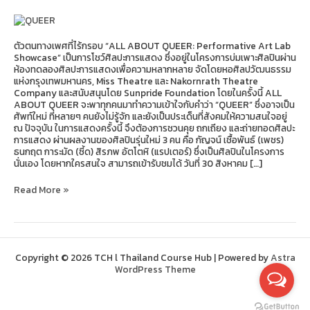
ตัวตนทางเพศที่ไร้กรอบ “ALL ABOUT QUEER: Performative Art Lab
Showcase” เป็นการโชว์ศิลปะการแสดง ซึ่งอยู่ในโครงการบ่มเพาะศิลปินผ่าน
ห้องทดลองศิลปะการแสดงเพื่อความหลากหลาย จัดโดยหอศิลปวัฒนธรรม
แห่งกรุงเทพมหานคร, Miss Theatre และ Nakornrath Theatre
Company และสนับสนุนโดย Sunpride Foundation โดยในครั้งนี้ ALL
ABOUT QUEER จะพาทุกคนมาทำความเข้าใจกับคำว่า “QUEER” ซึ่งอาจเป็น
ศัพท์ใหม่ ที่หลายๆ คนยังไม่รู้จัก และยังเป็นประเด็นที่สังคมให้ความสนใจอยู่
ณ ปัจจุบัน ในการแสดงครั้งนี้ จึงต้องการชวนคุย ถกเถียง และถ่ายทอดศิลปะ
การแสดง ผ่านผลงานของศิลปินรุ่นใหม่ 3 คน คือ กัญจน์ เชื้อพันธ์ (เพชร)
ธนกฤต การะมัด (ซี้ด) สิรภพ อัตโตหิ (แรปเตอร์) ซึ่งเป็นศิลปินในโครงการ
นั่นเอง โดยหากใครสนใจ สามารถเข้ารับชมได้ วันที่ 30 สิงหาคม […]
Read More »
Copyright © 2026 TCH l Thailand Course Hub | Powered by
Astra
WordPress Theme