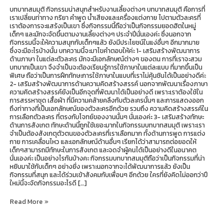
บทบาทสมมุติ กิจกรรมน่าสนุกสำหรับงานเลี้ยงต่างๆ บทบาทสมมุติ คือการที่
เราเปลี่ยนท่าทาง กริยา คำพูด น้ำเสียงและเครื่องแต่งกาย ไปตามตัวละครที่
เราต้องการจะแสร้งเป็นเขา ซึ่งกิจกรรมนี้ถือว่าเป็นกิจกรรมยอดฮิตในหมู่
เด็กๆ และมักจะจัดขึ้นตามงานเลี้ยงต่างๆ ประจำปีนั่นเองค่ะ ซึ่งนอกจาก
กิจกรรมนี้จะให้ความสนุกกับเด็กๆแล้ว ยังมีประโยชน์ในแง่อื่นๆ อีกมากมาย
ซึ่งจะมีอะไรบ้างนั้น บทความนี้จะมาไขคำตอบให้ค่ะ 1- เสริมสร้างพัฒนาการ
ด้านภาษา ในแต่ละตัวละคร มักจะมีเอกลักษณ์ต่างๆ ของตน การที่เราจะสวม
บทบาทเป็นเขา จึงจำเป็นจะต้องเรียนรู้การใช้ภาษาในแต่ละแบบ ที่มากขึ้นเป็น
พิเศษ ถือว่าเป็นการฝึกทักษะการใช้ภาษาในแบบที่เราไม่คุ้นชินได้เป็นอย่างดีค่ะ
2- เสริมสร้างพัฒนาการด้านความคิดสร้างสรรค์ นอกจากพัฒนาเรื่องภาษา
ความคิดสร้างสรรค์ยังเป็นอีกจุดที่พัฒนาได้เป็นอย่างดี เพราะเราต้องใช้ใน
การสรรหาชุด เสื้อผ้า ที่มีความคล้ายคลึงกับตัวละครนั้นๆ และการแสดงออก
ถึงท่าทางที่เป็นเอกลักษณ์ของตัวละครอีกด้วย รวมถึง ความคิดสร้างสรรค์ใน
การเลือกตัวละคร ที่ตรงกับโจทย์ของงานนั้นๆ นั่นเองค่ะ 3- เสริมสร้างทักษะ
ด้านการสังเกต ทักษะด้านนี้ถูกใช้เยอะมากในกิจกรรมบทบาทสมมุติ เพราะเรา
จำเป็นต้องสังเกตุตัวตนของตัวละครที่เราเลือกมาก ทั้งด้านการพูด การแต่ง
กาย การเคลื่อนไหว และเอกลักษณ์ด้านอื่นๆ เรียกได้ว่าสามารถต่อยอดให้
เด็กๆสามารถมีทักษะในการสังเกต และจดจำผู้คนได้เป็นอย่างดีในอนาคต
นั่นเองค่ะ เป็นอย่างไรกันบ้างคะ กิจกรรมบทบาทสมมุติถือว่าเป็นกิจกรรมที่น่า
หยิบมาใช้กับเด็กๆ อย่างยิ่ง เพราะนอกจากจะได้พัฒนาการแล้ว ยังเป็น
กิจกรรมที่สนุก และได้ร่วมเข้าสังคมกับเพื่อนๆ อีกด้วย ใครที่ยังคิดไม่ออกว่าปี
ใหม่นี้จะจัดกิจกรรมอะไรดี […]
Read More »