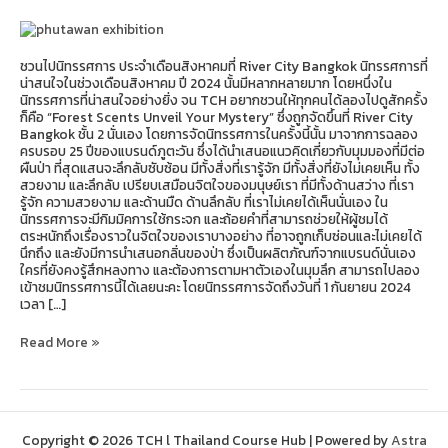
ชวนไปนิทรรศการ ประจำเดือนสิงหาคมที่ River City Bangkok นิทรรศการที่
น่าสนใจในช่วงเดือนสิงหาคม ปี 2024 นั้นมีหลากหลายมาก โดยหนึ่งใน
นิทรรศการที่น่าสนใจอย่างยิ่ง จน TCH อยากชวนให้ทุกคนได้ลองไปดูสักครั้ง
ก็คือ “Forest Scents Unveil Your Mystery” ซึ่งถูกจัดขึ้นที่ River City
Bangkok ชั้น 2 นั่นเอง โดยการจัดนิทรรศการในครั้งนี้นั้น มาจากการฉลอง
ครบรอบ 25 ปีของแบรนด์ภูตะวัน ซึ่งได้นำเสนอแนวคิดเกี่ยวกับมุมมองที่มีต่อ
ผืนป่า ที่สุดแสนจะลึกลับซับซ้อน มีทั้งสิ่งที่เรารู้จัก มีทั้งสิ่งที่ยังไม่เคยเห็น ทั้ง
สวยงาม และลึกลับ เปรียบเสมือนจิตใจของมนุษย์เรา ที่มีทั้งด้านสว่าง ที่เรา
รู้จัก ความสวยงาม และด้านมืด ด้านลึกลับ ที่เราไม่เคยได้เห็นนั่นเอง ใน
นิทรรศการจะมีกิมมิคการใช้กระจก และถ้อยคำที่สามารถช่วยให้ผู้ชมได้
ตระหนักถึงเรื่องราวในจิตใจของเราบางอย่าง ที่อาจถูกเก็บซ่อนและไม่เคยได้
นึกถึง และยังมีการนำเสนอกลิ่นของป่า ซึ่งเป็นผลิตภัณฑ์จากแบรนด์นั่นเอง
ใครที่ยังคงรู้สึกหลงทาง และต้องการตามหาตัวเองในมุมลึก สามารถไปลอง
เข้าชมนิทรรศการนี้ได้เลยนะคะ โดยนิทรรศการจัดถึงวันที่ 1 กันยายน 2024
เวลา […]
Read More »
Copyright © 2026 TCH l Thailand Course Hub | Powered by
Astra