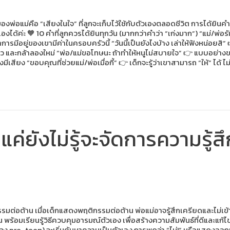
องพ่อแม่คือ “เสียงในใจ” ที่ลูกจะเก็บไว้ใช้กับตัวเองตลอดชีวิต การได้ยินค
องได้ค่ะ 🧡 10 คำที่ลูกควรได้ยินทุกวัน (มากกว่าคำว่า “เก่งมาก”) “แม่/พ่อร
่าการมีอยู่ของเขามีค่าในครอบครัวนี้ “วันนี้เป็นยังไงบ้าง เล่าให้ฟังหน่อยสิ
เหลว และกล้าลองใหม่ “พ่อ/แม่ขอโทษนะ ถ้าทำให้หนูไม่สบายใจ” 👉 แบบอย่างข
องมีเสียง “ขอบคุณที่ช่วยแม่/พ่อเมื่อกี้” 👉 เด็กจะรู้ว่าเขาสามารถ “ให้” ได้
แค่ยังไม่รู้จะจัดการความรู้ส
กรรมต่อต้าน เมื่อเด็กแสดงพฤติกรรมต่อต้าน พ่อแม่อาจรู้สึกเครียดและไม่เ
พร้อมเรียนรู้วิธีควบคุมอารมณ์ตัวเอง เพื่อสร้างความสัมพันธ์ที่ดีและแก้ไขป
ือช่วง pre-teen) จะเริ่มค้นหาความเป็นตัวเอง การพูดว่า “ไม่!” หรือแสดง