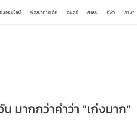
ียนออนไลน์
พัฒนาการเด็ก
ดนตรี
ศิลปะ
กีฬา
ภาษา
กวัน มากกว่าคำว่า “เก่งมาก”