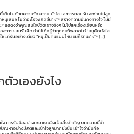
ำที่เต็มไปด้วยความรัก ความเข้าใจ และการยอมรับ จะช่วยให้ลูก
ักหนูเสมอ ไม่ว่าอะไรจะเกิดขึ้น” 👉 สร้างความมั่นคงทางใจ ไม่มี
” 👉 แสดงว่าคุณสนใจชีวิตเขาจริงๆ ไม่ใช่แค่เรื่องเรียนหรือ
องการยอมรับผิด ทำให้เด็กรู้ว่าทุกคนก็พลาดได้ “หนูคิดยังไง
 ไม่ใช่แค่รับอย่างเดียว “หนูเป็นคนแบบไหน แม่ก็รักนะ” 👉 […]
ึกตัวเองยังไง
ข้าใจ การรับมืออย่างเหมาะสมจึงเป็นสิ่งสำคัญ บทความนี้นำ
ัญหาอย่างมีสติและเข้าใจลูกมากยิ่งขึ้น เข้าใจว่ามันคือ
ออกแรงๆ คือวิธีของเขาในการบอกว่า “หนูมีความคิดของตัวเองนะ”