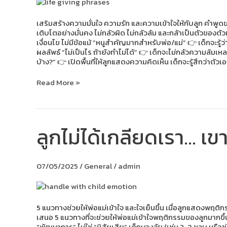
ทุก
วัน
มากกว่า
เสริมสร้างความมั่นใจ ความรัก และความเข้าใจให้กับลูก คำพูดข
คำ
เติบโตอย่างมั่นคง ไม่กลัวผิด ไม่กลัวล้ม และกล้าเป็นตัวของตัวเ
ว่า
เงื่อนไข ไม่มีข้อแม้ “หนูสำคัญมากสำหรับพ่อ/แม่” 👉 เด็กจะรู้ว
“เก่ง
ผลลัพธ์ “ไม่เป็นไร ถ้ายังทำไม่ได้” 👉 เด็กจะไม่กลัวความล้ม
มาก”
บ้าง?” 👉 เปิดพื้นที่ให้ลูกแสดงความคิดเห็น เด็กจะรู้สึกว่าตัวเ
Read More »
ลูกไม่ได้เกลียดเรา… เขา
ลูก
ไม่
ได้
เกลียด
07/05/2025
/
General
/
admin
เรา…
เขา
แค่
ยัง
ไม่รู้
5 แนวทางช่วยให้พ่อแม่เข้าใจ และใจเย็นขึ้น เมื่อลูกแสดงพฤติ
จะ
เสนอ 5 แนวทางที่จะช่วยให้พ่อแม่เข้าใจพฤติกรรมของลูกมากขึ้น 
จัดการ
“พัฒนาการ” ไม่ใช่ “นิสัยเสีย” เด็กบางวัย (เช่น 2-3 ขวบ หร