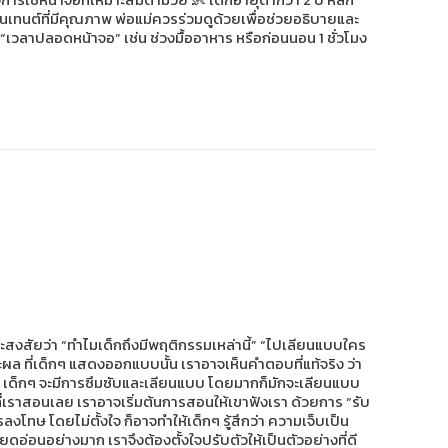
คอนเทนต์ที่มีคุณภาพ พ่อแม่ควรร่วมดูด้วยเพื่อช่วยอธิบายและ
นด “เวลาปลอดหน้าจอ” เช่น ช่วงมื้ออาหาร หรือก่อนนอน 1 ชั่วโมง
กจะสงสัยว่า “ทำไมเด็กถึงมีพฤติกรรมเหล่านี้” “ไปเลียนแบบใคร
ะผล ที่เด็กๆ แสดงออกแบบนั้น เราอาจเห็นคำตอบที่แท้จริง ว่า
ัย เด็กๆ จะมีการซึมซับและเลียนแบบ โดยมากก็มักจะเลียนแบบ
ที่เราสอนเลย เราอาจเริ่มต้นการสอนให้เขาฟังเรา ด้วยการ “รับ
รลงโทษ โดยไม่ตั้งใจ ก็อาจทำให้เด็กๆ รู้สึกว่า ความเจ็บเป็น
ยดอ่อนอย่างมาก เราจึงต้องตั้งใจปรับตัวให้เป็นตัวอย่างที่ดี