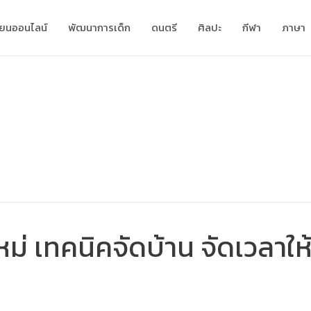
ียนออนไลน์
พัฒนาการเด็ก
ดนตรี
ศิลปะ
กีฬา
ภาษา
ม่ เทคนิคจัดบ้าน จัดเวลาให