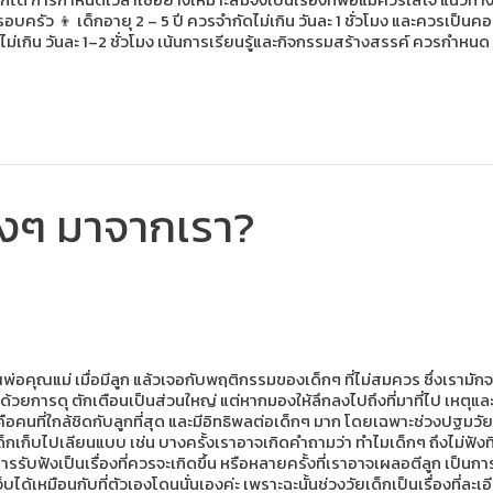
อบครัว 👦 เด็กอายุ 2 – 5 ปี ควรจำกัดไม่เกิน วันละ 1 ชั่วโมง และควรเป็น
่ควรไม่เกิน วันละ 1–2 ชั่วโมง เน้นการเรียนรู้และกิจกรรมสร้างสรรค์ ควรกำห
จริงๆ มาจากเรา?
ณพ่อคุณแม่ เมื่อมีลูก แล้วเจอกับพฤติกรรมของเด็กๆ ที่ไม่สมควร ซึ่งเรามั
ด้วยการดุ ตักเตือนเป็นส่วนใหญ่ แต่หากมองให้ลึกลงไปถึงที่มาที่ไป เหตุแล
ือคนที่ใกล้ชิดกับลูกที่สุด และมีอิทธิพลต่อเด็กๆ มาก โดยเฉพาะช่วงปฐมว
เด็กเก็บไปเลียนแบบ เช่น บางครั้งเราอาจเกิดคำถามว่า ทำไมเด็กๆ ถึงไม่ฟัง
ารรับฟังเป็นเรื่องที่ควรจะเกิดขึ้น หรือหลายครั้งที่เราอาจเผลอตีลูก เป็นกา
้เหมือนกับที่ตัวเองโดนนั่นเองค่ะ เพราะฉะนั้นช่วงวัยเด็กเป็นเรื่องที่ละเอี