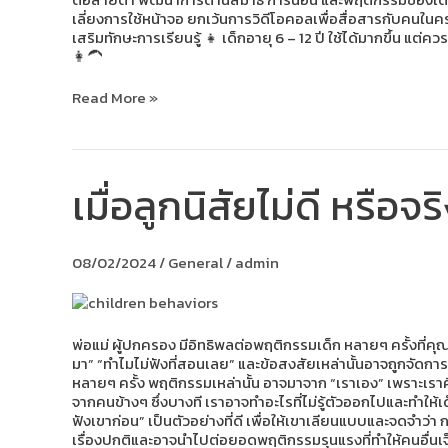
ให้
เลี่ยงการใช้หน้าจอ ยกเว้นการวิดีโอคอลเพื่อสื่อสารกับคนในคร
เหมาะ
เสริมทักษะการเรียนรู้ 👧 เด็กอายุ 6 – 12 ปี ใช้ได้มากขึ้น แต
สม
👩‍🦱
กับ
วัย
Read More »
เมื่อลูกนิสัยไม่ดี หรือ
เมื่อ
ลูก
นิสัย
ไม่
08/02/2024
/
General
/
admin
ดี
หรือ
จริงๆ
มา
จาก
พ่อแม่ ผู้ปกครอง มีอิทธิพลต่อพฤติกรรมเด็ก หลายๆ ครั้งที่คุ
เรา?
มา” “ทำไมไม่ฟังที่สอนเลย” และข้อสงสัยเหล่านั้นอาจถูกจัดการ
หลายๆ ครั้ง พฤติกรรมเหล่านั้น อาจมาจาก “เราเอง” เพราะเราค
จากคนข้างๆ ซึ่งบางที เราอาจทำอะไรที่ไม่รู้ตัวออกไปและทำให้
ฟังเขาก่อน” เป็นตัวอย่างที่ดี เพื่อให้เขาเลียนแบบและจดจำว่า ก
เรื่องปกติและอาจนำไปต่อยอดพฤติกรรมรุนแรงที่ทำให้คนอื่นเจ็บได