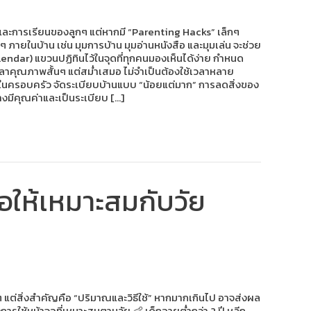
บ้าน และการเรียนของลูกๆ แต่หากมี “Parenting Hacks” เล็กๆ
 ภายในบ้าน เช่น มุมการบ้าน มุมอ่านหนังสือ และมุมเล่น จะช่วย
alendar) แขวนปฏิทินไว้ในจุดที่ทุกคนมองเห็นได้ง่าย กำหนด
เวลาคุณภาพสั้นๆ แต่สม่ำเสมอ ไม่จำเป็นต้องใช้เวลาหลาย
มพันธ์ในครอบครัว จัดระเบียบบ้านแบบ “น้อยแต่มาก” การลดสิ่งของ
ย่างมีคุณค่าและเป็นระเบียบ […]
ให้เหมาะสมกับวัย
ูกๆ แต่สิ่งสำคัญคือ “ปริมาณและวิธีใช้” หากมากเกินไป อาจส่งผล
ใช้หน้าจอที่เหมาะสมตามวัย 👶 เด็กอายุต่ำกว่า 2 ปี หลีก