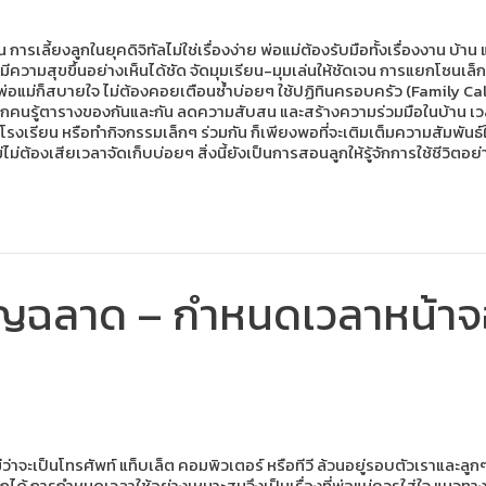
 การเลี้ยงลูกในยุคดิจิทัลไม่ใช่เรื่องง่าย พ่อแม่ต้องรับมือทั้งเรื่องงาน 
ความสุขขึ้นอย่างเห็นได้ชัด จัดมุมเรียน-มุมเล่นให้ชัดเจน การแยกโซนเล็กๆ
้น พ่อแม่ก็สบายใจ ไม่ต้องคอยเตือนซ้ำบ่อยๆ ใช้ปฏิทินครอบครัว (Family C
ยให้ทุกคนรู้ตารางของกันและกัน ลดความสับสน และสร้างความร่วมมือในบ้าน 
องราวในโรงเรียน หรือทำกิจกรรมเล็กๆ ร่วมกัน ก็เพียงพอที่จะเติมเต็มความสั
ม่ไม่ต้องเสียเวลาจัดเก็บบ่อยๆ สิ่งนี้ยังเป็นการสอนลูกให้รู้จักการใช้ชีวิตอ
ญฉลาด – กำหนดเวลาหน้าจอ
ม่ว่าจะเป็นโทรศัพท์ แท็บเล็ต คอมพิวเตอร์ หรือทีวี ล้วนอยู่รอบตัวเราและล
การกำหนดเวลาใช้อย่างเหมาะสมจึงเป็นเรื่องที่พ่อแม่ควรใส่ใจ แนวทางการ