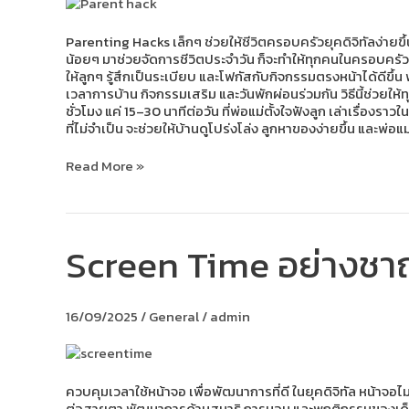
บ้าน
จัด
เวลา
Parenting Hacks เล็กๆ ช่วยให้ชีวิตครอบครัวยุคดิจิทัลง่ายขึ้น
ให้
น้อยๆ มาช่วยจัดการชีวิตประจำวัน ก็จะทำให้ทุกคนในครอบครัวมี
ทั้ง
ให้ลูกๆ รู้สึกเป็นระเบียบ และโฟกัสกับกิจกรรมตรงหน้าได้ดีขึ
ครอบครัว
เวลาการบ้าน กิจกรรมเสริม และวันพักผ่อนร่วมกัน วิธีนี้ช่ว
มี
ชั่วโมง แค่ 15–30 นาทีต่อวัน ที่พ่อแม่ตั้งใจฟังลูก เล่าเรื่
ความ
ที่ไม่จำเป็น จะช่วยให้บ้านดูโปร่งโล่ง ลูกหาของง่ายขึ้น และพ่อแ
สุข
Read More »
Screen Time อย่างชา
Screen
Time
อย่าง
ชาญ
16/09/2025
/
General
/
admin
ฉลาด
–
กำหนด
เวลา
หน้า
ควบคุมเวลาใช้หน้าจอ เพื่อพัฒนาการที่ดี ในยุคดิจิทัล หน้าจอไ
จอ
ต่อสายตา พัฒนาการด้านสมาธิ การนอน และพฤติกรรมของเด็กได้ 