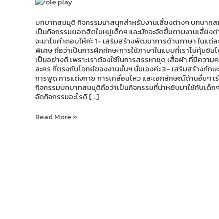
เด็ก
บทบาทสมมุติ กิจกรรมน่าสนุกสำหรับงานเลี้ยงต่างๆ บทบาทสมมุติ
เป็นกิจกรรมยอดฮิตในหมู่เด็กๆ และมักจะจัดขึ้นตามงานเลี้ยงต่า
จะมาไขคำตอบให้ค่ะ 1- เสริมสร้างพัฒนาการด้านภาษา ในแต่ละต
พิเศษ ถือว่าเป็นการฝึกทักษะการใช้ภาษาในแบบที่เราไม่คุ้นชิ
เป็นอย่างดี เพราะเราต้องใช้ในการสรรหาชุด เสื้อผ้า ที่มีค
ละคร ที่ตรงกับโจทย์ของงานนั้นๆ นั่นเองค่ะ 3- เสริมสร้างทัก
การพูด การแต่งกาย การเคลื่อนไหว และเอกลักษณ์ด้านอื่นๆ เร
กิจกรรมบทบาทสมมุติถือว่าเป็นกิจกรรมที่น่าหยิบมาใช้กับเด็กๆ 
จัดกิจกรรมอะไรดี […]
Read More »