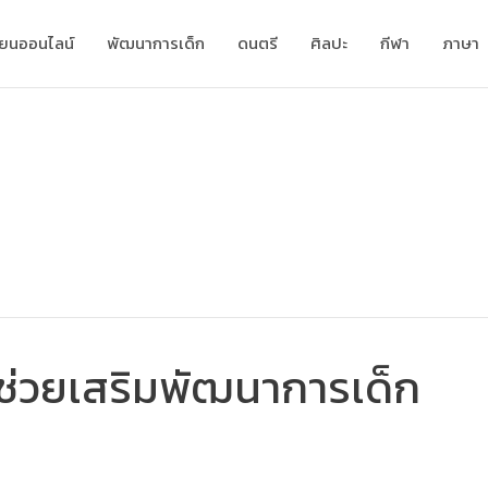
ียนออนไลน์
พัฒนาการเด็ก
ดนตรี
ศิลปะ
กีฬา
ภาษา
ช่วยเสริมพัฒนาการเด็ก