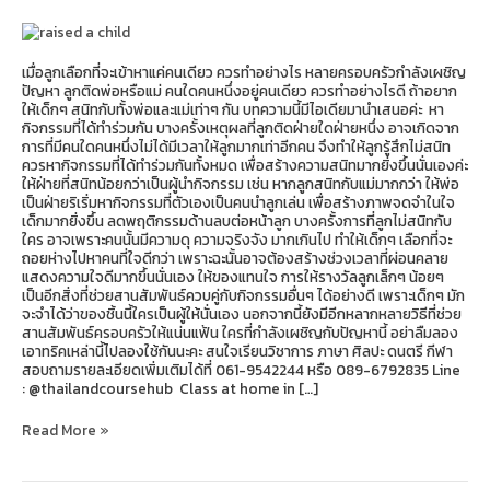
อย่างไร
ดี
ให้
สนิท
เมื่อลูกเลือกที่จะเข้าหาแค่คนเดียว ควรทำอย่างไร หลายครอบครัวกำลังเผชิญ
เท่าๆ
ปัญหา ลูกติดพ่อหรือแม่ คนใดคนหนึ่งอยู่คนเดียว ควรทำอย่างไรดี ถ้าอยาก
กัน?
ให้เด็กๆ สนิทกับทั้งพ่อและแม่เท่าๆ กัน บทความนี้มีไอเดียมานำเสนอค่ะ หา
กิจกรรมที่ได้ทำร่วมกัน บางครั้งเหตุผลที่ลูกติดฝ่ายใดฝ่ายหนึ่ง อาจเกิดจาก
การที่มีคนใดคนหนึ่งไม่ได้มีเวลาให้ลูกมากเท่าอีกคน จึงทำให้ลูกรู้สึกไม่สนิท
ควรหากิจกรรมที่ได้ทำร่วมกันทั้งหมด เพื่อสร้างความสนิทมากยิ่งขึ้นนั่นเองค่ะ
ให้ฝ่ายที่สนิทน้อยกว่าเป็นผู้นำกิจกรรม เช่น หากลูกสนิทกับแม่มากกว่า ให้พ่อ
เป็นฝ่ายริเริ่มหากิจกรรมที่ตัวเองเป็นคนนำลูกเล่น เพื่อสร้างภาพจดจำในใจ
เด็กมากยิ่งขึ้น ลดพฤติกรรมด้านลบต่อหน้าลูก บางครั้งการที่ลูกไม่สนิทกับ
ใคร อาจเพราะคนนั้นมีความดุ ความจริงจัง มากเกินไป ทำให้เด็กๆ เลือกที่จะ
ถอยห่างไปหาคนที่ใจดีกว่า เพราะฉะนั้นอาจต้องสร้างช่วงเวลาที่ผ่อนคลาย
แสดงความใจดีมากขึ้นนั่นเอง ให้ของแทนใจ การให้รางวัลลูกเล็กๆ น้อยๆ
เป็นอีกสิ่งที่ช่วยสานสัมพันธ์ควบคู่กับกิจกรรมอื่นๆ ได้อย่างดี เพราะเด็กๆ มัก
จะจำได้ว่าของชิ้นนี้ใครเป็นผู้ให้นั่นเอง นอกจากนี้ยังมีอีกหลากหลายวิธีที่ช่วย
สานสัมพันธ์ครอบครัวให้แน่นแฟ้น ใครที่กำลังเผชิญกับปัญหานี้ อย่าลืมลอง
เอาทริคเหล่านี้ไปลองใช้กันนะคะ สนใจเรียนวิชาการ ภาษา ศิลปะ ดนตรี กีฬา
สอบถามรายละเอียดเพิ่มเติมได้ที่ 061-9542244 หรือ 089-6792835 Line
: @thailandcoursehub Class at home in […]
Read More »