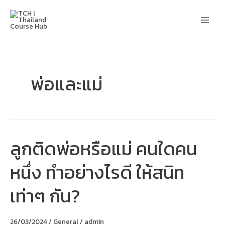
Skip
Main
to
content
Men
พ่อและแม่
ลูกติดพ่อหรือแม่ คนใดคน
ลูก
ติด
พ่อ
หนึ่ง ทำอย่างไรดี ให้สนิท
หรือ
แม่
คน
เท่าๆ กัน?
ใด
คน
หนึ่ง
ทำ
26/03/2024
/
General
/
admin