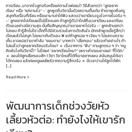
การเรียน…มาจากใจลูกจริงหรือแค่ตามใจพ่อแม่? วิธีสังเกตว่า “ลูกอยาก
เรียน” หรือ “แค่ตามใจ” ✅ ลูกพูดถึงวิชานั้นด้วยความตื่นเต้น ถ้าเขาพูดถึงครู
สนุกกับเรื่องที่เรียน หรือเอามาเล่าให้ฟัง แสดงว่าเขามีแรงจูงใจภายในจริง ๆ
✅ ลูกอยากไปเรียนแม้ไม่มีใครบอก ถ้าลูกรู้ตัวว่าใกล้ถึงเวลาเรียน และเตรียม
ตัวเองอย่างมีความสุข นั่นคือสัญญาณว่าเขาอยากไปจริง ✅ ลูกกล้าบอกว่า
ไม่ชอบ ถ้ารู้สึกไม่ใช่ เด็กที่ได้มีส่วนร่วมในการตัดสินใจ มักกล้าพูดเมื่อรู้สึกว่า
เรียนแล้วไม่สนุก ไม่เหมาะกับตัวเอง ❌ แต่ถ้าลูกเฉย ๆ เงียบ ๆ ไม่แสดงความ
เห็น อาจแปลว่าเขากำลัง “ยอมตาม” มากกว่า “เลือกเอง” แล้วจะทำอย่างไร ถ้า
ไม่แน่ใจว่าลูกอยากเรียนจริงไหม? 🔹 เริ่มจากการ “ฟัง” ถามลูกตรง ๆ ว่า “หนู
คิดยังไงกับวิชานี้?” ไม่ใช่แค่ “อยากเรียนไหม?” เพราะคำตอบอาจแค่ “ก็ได้ค่ะ”
🔹 ลองให้ลูกเลือกเองสัก 1 วิชา วิชาไหนก็ได้ที่เขาอยากลอง สนับสนุนให้เขา
ได้ทดลอง แล้วค่อยดูผลลัพธ์จากความรู้สึกจริง 🔹 มีเวลาว่างให้ลูกได้พัก
[…]
Read More »
พัฒนาการเด็กช่วงวัยหัว
พัฒนาการ
เด็ก
ช่วง
เลี้ยวหัวต่อ: ทำยังไงให้เขารัก
วัย
หัว
เลี้ยว
หัวต่อ: