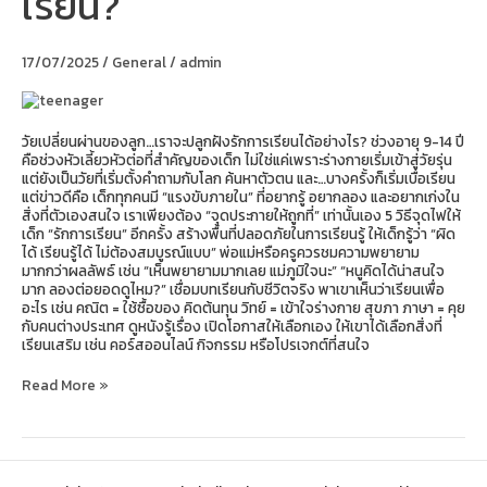
เรียน?
ทำ
ยัง
ไง
17/07/2025
/
General
/
admin
ให้
เขา
รัก
เรียน?
วัยเปลี่ยนผ่านของลูก…เราจะปลูกฝังรักการเรียนได้อย่างไร? ช่วงอายุ 9-14 ปี
คือช่วงหัวเลี้ยวหัวต่อที่สำคัญของเด็ก ไม่ใช่แค่เพราะร่างกายเริ่มเข้าสู่วัยรุ่น
แต่ยังเป็นวัยที่เริ่มตั้งคำถามกับโลก ค้นหาตัวตน และ…บางครั้งก็เริ่มเบื่อเรียน
แต่ข่าวดีคือ เด็กทุกคนมี “แรงขับภายใน” ที่อยากรู้ อยากลอง และอยากเก่งใน
สิ่งที่ตัวเองสนใจ เราเพียงต้อง “จุดประกายให้ถูกที่” เท่านั้นเอง 5 วิธีจุดไฟให้
เด็ก “รักการเรียน” อีกครั้ง สร้างพื้นที่ปลอดภัยในการเรียนรู้ ให้เด็กรู้ว่า “ผิด
ได้ เรียนรู้ได้ ไม่ต้องสมบูรณ์แบบ” พ่อแม่หรือครูควรชมความพยายาม
มากกว่าผลลัพธ์ เช่น “เห็นพยายามมากเลย แม่ภูมิใจนะ” “หนูคิดได้น่าสนใจ
มาก ลองต่อยอดดูไหม?” เชื่อมบทเรียนกับชีวิตจริง พาเขาเห็นว่าเรียนเพื่อ
อะไร เช่น คณิต = ใช้ซื้อของ คิดต้นทุน วิทย์ = เข้าใจร่างกาย สุขภา ภาษา = คุย
กับคนต่างประเทศ ดูหนังรู้เรื่อง เปิดโอกาสให้เลือกเอง ให้เขาได้เลือกสิ่งที่
เรียนเสริม เช่น คอร์สออนไลน์ กิจกรรม หรือโปรเจกต์ที่สนใจ
Read More »