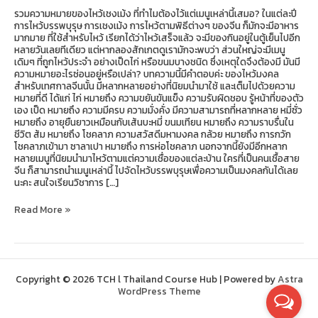
รวมความหมายของไหว้เชงเม้ง ที่ทำไมต้องไว้แต่เมนูเหล่านี้เสมอ? ในแต่ละปี
การไหว้บรรพบุรุษ การเชงเม้ง การไหว้ตามพิธีต่างๆ ของจีน ก็มักจะมีอาหาร
มากมาย ที่ใช้สำหรับไหว้ เรียกได้ว่าไหว้เสร็จแล้ว จะมีของกินอยู่ในตู้เย็นไปอีก
หลายวันเลยทีเดียว แต่หากลองสักเกตดูเรามักจะพบว่า ส่วนใหญ่จะมีเมนู
เดิมๆ ที่ถูกไหว้ประจำ อย่างเป็ดไก่ หรือขนมบางชนิด ซึ่งเหตุใดจึงต้องมี มันมี
ความหมายอะไรซ่อนอยู่หรือเปล่า? บทความนี้มีคำตอบค่ะ ของไหว้มงคล
สำหรับเทศกาลจีนนั้น มีหลากหลายอย่างที่นิยมนำมาใช้ และเต็มไปด้วยความ
หมายที่ดี ได้แก่ ไก่ หมายถึง ความขยันขันแข็ง ความรับผิดชอบ รู้หน้าที่ของตัว
เอง เป็ด หมายถึง ความมีครบ ความมั่งคั่ง มีความสามารถที่หลากหลาย หมี่ซั่ว
หมายถึง อายุยืนยาวเหมือนกับเส้นบะหมี่ ขนมเทียน หมายถึง ความราบรื่นใน
ชีวิต ส้ม หมายถึง โชคลาภ ความสวัสดีมหามงคล กล้วย หมายถึง การกวัก
โชคลาภเข้ามา ซาลาเปา หมายถึง การห่อโชคลาภ นอกจากนี้ยังมีอีกหลาก
หลายเมนูที่นิยมนำมาไหว้ตามแต่ความเชื่อของแต่ละบ้าน ใครที่เป็นคนเชื้อสาย
จีน ก็สามารถนำเมนูเหล่านี้ ไปจัดไหว้บรรพบุรุษเพื่อความเป็นมงคลกันได้เลย
นะคะ สนใจเรียนวิชาการ […]
Read More »
Copyright © 2026 TCH l Thailand Course Hub | Powered by
Astra
WordPress Theme