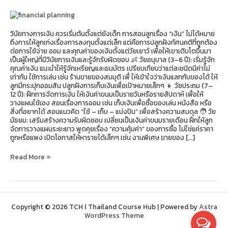
เงิน
ที่
มั่นคง
วินัยทางการเงิน ควรเริ่มต้นตั้งแต่ยังเด็ก การสอนลูกเรื่อง “เงิน” ไม่ได้หมาย
ถึงการให้ลูกเก่งเรื่องการลงทุนตั้งแต่เล็ก แต่คือการปลูกฝังทัศนคติที่ถูกต้อง
ต่อการใช้จ่าย ออม และคุณค่าของเงินตั้งแต่วัยเยาว์ เพื่อให้เขาเติบโตขึ้นมา
เป็นผู้ใหญ่ที่มีวินัยการเงินและรู้จักรับผิดชอบ 👶 วัยอนุบาล (3–6 ปี): เริ่มรู้จัก
คุณค่าเงิน แนะนำให้รู้จักเหรียญและธนบัตร เปรียบเทียบว่าแต่ละชนิดมีค่าไม่
เท่ากัน ใช้การเล่น เช่น ร้านขายของสมมุติ เพื่ ให้เข้าใจว่าเงินแลกกับของได้ ให้
ลูกมีกระปุกออมสิน ปลูกฝังการเก็บเงินเพื่อเป้าหมายเล็กๆ 👧 วัยประถม (7–
12 ปี): ฝึกการจัดการเงิน ให้เงินค่าขนมเป็นรายวันหรือรายสัปดาห์ เพื่อให้
วางแผนใช้เอง สอนเรื่องการออม เช่น เก็บเงินเพื่อซื้อของเล่น หนังสือ หรือ
สิ่งที่อยากได้ สอนแนวคิด “ใช้ – เก็บ – แบ่งปัน” เพื่อสร้างความสมดุล 🧑 วัย
มัธยม: เสริมสร้างความรับผิดชอบ เปลี่ยนเป็นเงินค่าขนมรายเดือน ฝึกให้ลูก
จัดการวางแผนระยะยาว พูดคุยเรื่อง “ความคุ้มค่า” ของการซื้อ ไม่ใช่แค่ราคา
ถูกหรือแพง เปิดโอกาสให้หารายได้เล็กๆ เช่น งานพิเศษ ขายของ […]
Read More »
Copyright © 2026 TCH l Thailand Course Hub | Powered by
Astra
WordPress Theme