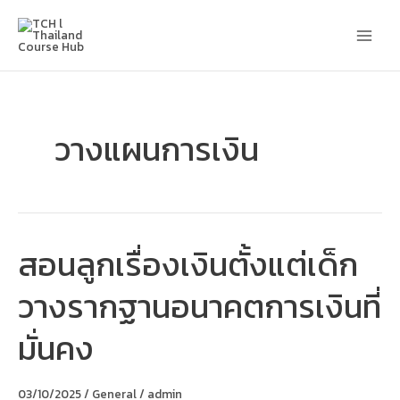
Skip
Main
to
content
Men
วางแผนการเงิน
สอนลูกเรื่องเงินตั้งแต่เด็ก
สอน
ลูก
เรื่อง
วางรากฐานอนาคตการเงินที่
เงิน
ตั้งแต่
เด็ก
มั่นคง
วาง
รากฐาน
อนาคต
การ
03/10/2025
/
General
/
admin