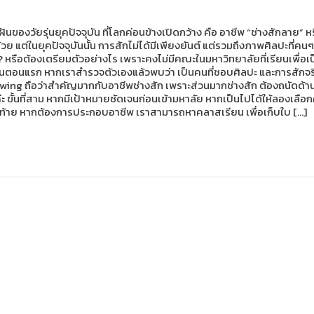
นของวัยรุ่นยุคปัจจุบัน ที่โลกค่อนข้างเปิดกว้าง คือ อาชีพ “ช่างสักลาย” หร
ย แต่ในยุคปัจจุบันนั้น การสักไม่ได้มีเพียงยันต์ แต่รวมถึงภาพศิลปะที่ค
ะ? หรือต้องเตรียมตัวอย่างไร เพราะคงไม่มีคณะในมหาวิทยาลัยที่เรียนเพื่อเ
ั้นตอนแรก หากเราสำรวจตัวเองแล้วพบว่า เป็นคนที่ชอบศิลปะ และการสักจริงๆ 
awing ถือว่าสำคัญมากกับอาชีพช่างสัก เพราะส่วนมากช่างสัก ต้องถนัดด
่ะ ขั้นที่สาม หากมีเป้าหมายชัดเจนก่อนเข้ามหาลัย หากเป็นไปได้ให้ลองเลือ
ดท้าย หากต้องการประกอบอาชีพ เราสามารถหาคลาสเรียน เพื่อเก็บใบ […]