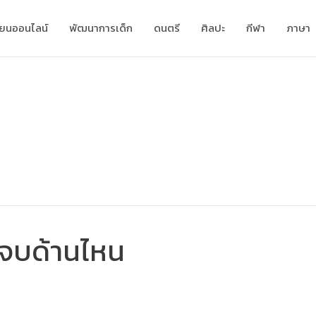
ียนออนไลน์
พัฒนาการเด็ก
ดนตรี
ศิลปะ
กีฬา
ภาษา
นจบด้านไหน