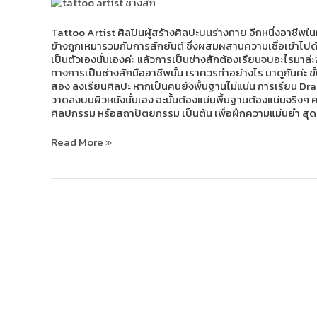
ด้าน
ไหน
Tattoo Artist ศิลปินผู้สร้างศิลปะบนร่างกาย อีกหนึ่งอาชีพในฝั
ข้างถูกเหมารวมกับการสักยันต์ ซึ่งผสมผสานความเชื่อเข้าไปด้ว
เป็นตัวเองนั่นเองค่ะ แล้วการเป็นช่างสักต้องเรียนจบอะไรมาล่
ทางการเป็นช่างสักมืออาชีพนั้น เราควรทำอย่างไร มาดูกันค่ะ ข
สอง ลงเรียนศิลปะ หากเป็นคนยังพื้นฐานไม่แน่น การเรียน Dr
วาดลงบนผิวหนังนั่นเอง ฉะนั้นต้องแม่นพื้นฐานต้องแน่นจริงๆ ค
ศิลปกรรม หรือสถาปัตยกรรม เป็นต้น เพื่อฝึกความแม่นยำ สุ
Read More »