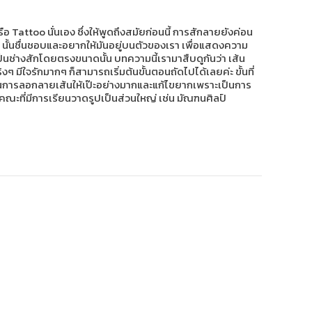
ือ Tattoo นั่นเอง ซึ่งให้พูดถึงสมัยก่อนนี้ การสักลายยังค่อน
นๆ นั้นชื่นชอบและอยากให้มันอยู่บนตัวของเรา เพื่อแสดงความ
ป็นช่างสักโดยตรงขนาดนั้น บทความนี้เรามาสืบดูกันว่า เส้น
มีใจรักมากๆ ก็สามารถเริ่มต้นขั้นตอนถัดไปได้เลยค่ะ ขั้นที่
้านการลอกลายเส้นให้เป๊ะอย่างมากและแก้ไขยากเพราะเป็นการ
กคณะที่มีการเรียนวาดรูปเป็นส่วนใหญ่ เช่น มัณฑนศิลป์