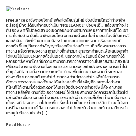
Freelance อาชีพตอบโจทย์ไลฟ์สไตล์คนรุ่นใหม่ ช่วงนี้ถามใครว่าทำอาชีพ
อะไรอยู่ มักจะได้ยินคำตอบว่าเป็น “FREELANCE” บ่อยๆ เอ๊ะ… แล้วเขาทำอะไร
กัน ออฟฟิศก็ไม่ต้องเข้า นั่งเปิดคอมกันตามร้านกาแฟ อยากทำที่ไหนก็ได้ เขา
ทำอะไรกันบ้าง มันคืออาชีพแบบไหน บทความนี้ จะมาไขคำตอบเรื่องนี้กันค่ะ ฟรี
แลนซ์ คืออาชีพที่รับงานแบบอิสระ ไม่กำหนดตำแหน่งงาน หรือขอบเขตที่
ตายตัว ขึ้นอยู่กับการทำสัญญากับลูกค้าแต่ละเจ้า รวมถึงเรื่องระยะเวลาการ
ทำงาน หรือราคาของงาน ทุกอย่างที่กล่าวมา สามารถกำหนดเพื่อเสนอลูกค้า
ได้แบบไม่มีแบบแผนตายตัวนั่นเองค่ะ นอกจากนี้ ฟรีแลนซ์ ยังสามารถทำได้
หลายอาชีพ หากใครที่มีความสามารถมากกว่าการทำงานในสายงานเดียว เช่น
ฟรีแลนซ์บางคน รับงานทั้งสายการตลาด และสายศิลปะ เพราะสามารถทำได้
ทั้งคู่ จึงมีโอกาสที่จะสามารถหาเงินได้เยอะขึ้นนั่นเอง นอกจากนี้ ระยะเวลา
ต่างๆ ก็สามารถคุยกับลูกค้าได้โดยตรง ว่าใช้เวลาเท่าไร เพื่อให้สามารถ
จัดการตารางงานของตัวเองได้อย่างลงตัว ที่สำคัญคือ อยากนั่งทำงาน
ที่ไหนก็ได้ ตามที่เจ้าตัวสะดวกได้เลย! ข้อดีของการทำอาชีพนี้คือ สามารถ
ทำงาน หรือพัก ตามที่ตัวเองวางแผนไว้ได้เลย สามารถจัดการเวลาในชีวิตได้
อย่างอิสระขึ้น บางคนก็ทำงานสบายกว่าประจำ บางคนก็เลือกทำมากขึ้น เพราะ
เป็นช่วงที่ต้องการรายได้มากขึ้น เรียกได้ว่าเป็นการกำหนดชีวิตตัวเองได้เลย
ใครที่ชอบงานแนวนี้ ก็สามารถทดลองทำได้นะคะ ในช่วงแรกเริ่ม อาจมีการทำ
ควบคู่ไปกับงานประจำ […]
Read More »