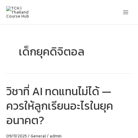
Skip
Main
to
content
Men
เด็กยุคดิจิตอล
วิชาที่ AI ทดแทนไม่ได้ —
วิชา
ที่
AI
ควรให้ลูกเรียนอะไรในยุค
ทดแทน
ไม่
ได้
อนาคต?
—
ควร
ให้
ลูก
09/11/2025
/
General
/
admin