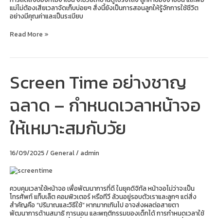
แม่ไม่ต้องเสียเวลาจัดเก็บบ่อยๆ สิ่งนี้ยังเป็นการสอนลูกให้รู้จักการใช้ชีวิต
อย่างมีคุณค่าและเป็นระเบียบ
Read More »
Screen Time อย่างชาญ
Screen
Time
อย่าง
ฉลาด – กำหนดเวลาหน้าจอ
ชาญ
ฉลาด
–
ให้เหมาะสมกับวัย
กำหนด
เวลา
หน้า
จอ
16/09/2025
/
General
/
admin
ให้
เหมาะ
สม
กับ
ควบคุมเวลาใช้หน้าจอ เพื่อพัฒนาการที่ดี ในยุคดิจิทัล หน้าจอไม่ว่าจะเป็น
วัย
โทรศัพท์ แท็บเล็ต คอมพิวเตอร์ หรือทีวี ล้วนอยู่รอบตัวเราและลูกๆ แต่สิ่ง
สำคัญคือ “ปริมาณและวิธีใช้” หากมากเกินไป อาจส่งผลต่อสายตา
พัฒนาการด้านสมาธิ การนอน และพฤติกรรมของเด็กได้ การกำหนดเวลาใช้