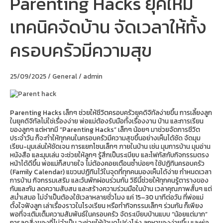
Parenting Hacks ยุคใหม่
Hacks
ยุค
เทคนิคจัดบ้าน จัดเวลาให้ทั้ง
ใหม่
เทคนิค
จัด
ครอบครัวมีความสุข
บ้าน
จัด
เวลา
ให้
25/09/2025
/
General
/
admin
ทั้ง
ครอบครัว
มี
ความ
Parenting Hacks เล็กๆ ช่วยให้ชีวิตครอบครัวยุคดิจิทัลง่ายขึ้น การเลี้ยงลูก
สุข
ในยุคดิจิทัลไม่ใช่เรื่องง่าย พ่อแม่ต้องรับมือทั้งเรื่องงาน บ้าน และการเรียน
ของลูกๆ แต่หากมี “Parenting Hacks” เล็กๆ น้อยๆ มาช่วยจัดการชีวิต
ประจำวัน ก็จะทำให้ทุกคนในครอบครัวมีความสุขขึ้นอย่างเห็นได้ชัด จัดมุม
เรียน-มุมเล่นให้ชัดเจน การแยกโซนเล็กๆ ภายในบ้าน เช่น มุมการบ้าน มุมอ่าน
หนังสือ และมุมเล่น จะช่วยให้ลูกๆ รู้สึกเป็นระเบียบ และโฟกัสกับกิจกรรมตรง
หน้าได้ดีขึ้น พ่อแม่ก็สบายใจ ไม่ต้องคอยเตือนซ้ำบ่อยๆ ใช้ปฏิทินครอบครัว
(Family Calendar) แขวนปฏิทินไว้ในจุดที่ทุกคนมองเห็นได้ง่าย กำหนดเวลา
การบ้าน กิจกรรมเสริม และวันพักผ่อนร่วมกัน วิธีนี้ช่วยให้ทุกคนรู้ตารางของ
กันและกัน ลดความสับสน และสร้างความร่วมมือในบ้าน เวลาคุณภาพสั้นๆ แต่
สม่ำเสมอ ไม่จำเป็นต้องใช้เวลาหลายชั่วโมง แค่ 15–30 นาทีต่อวัน ที่พ่อแม่
ตั้งใจฟังลูก เล่าเรื่องราวในโรงเรียน หรือทำกิจกรรมเล็กๆ ร่วมกัน ก็เพียง
พอที่จะเติมเต็มความสัมพันธ์ในครอบครัว จัดระเบียบบ้านแบบ “น้อยแต่มาก”
การลดสิ่งของที่ไม่จำเป็น จะช่วยให้บ้านดูโปร่งโล่ง ลูกหาของง่ายขึ้น และพ่อ