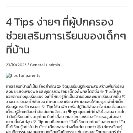
4 Tips ง่ายๆ ที่ผู้ปกครอง
4
Tips
ง่ายๆ
ช่วยเสริมการเรียนของเด็กๆ
ที่
ผู้
ปกครอง
ที่บ้าน
ช่วย
เสริม
การ
เรียน
23/10/2025
/
General
/
admin
ของ
เด็กๆ
ที่
บ้าน
การเรียนที่บ้านก็เป็นเรื่องสำคัญ 🧩 จัดมุมเรียนรู้ที่เหมาะสม สร้างพื้นที่เงียบ
สงบ มีแสงเพียงพอ และอุปกรณ์พร้อม เด็กจะโฟกัสได้ดีขึ้น 💡 Tip: ให้ลูก
ช่วยตกแต่งมุมเรียนเอง จะทำให้เขารู้สึกเป็นเจ้าของและอยากเรียนมากขึ้น ⏰
วางตารางเวลาให้ชัดเจน กำหนดเวลาเรียน พัก และเล่นให้สมดุล เพื่อให้เด็ก
เรียนรู้การบริหารเวลา 💡 Tip: ใช้นาฬิกา หรือปฏิทินสีสันสดใสช่วยเตือนเวลา
เด็กจะรู้สึกเหมือนกำลังเล่นเกมจัดเวลา 🗣️ พูดคุยและให้กำลังใจเสมอ ถามไถ่
ว่าวันนี้เรียนอะไร สนุกไหม มีอะไรที่อยากเล่าไหม จะช่วยสร้างแรงจูงใจและ
ความมั่นใจให้ลูก 💡 Tip: แทนที่จะถามว่า “วันนี้เรียนยากไหม” ลองถามว่า “วัน
นี้ได้เรียนรู้อะไรใหม่ๆ บ้าง” เด็กจะเล่าอย่างตื่นเต้นมากกว่า 🎲 ใช้การเรียนรู้
ผ่านกิจกรรม ผสมผสานบทเรียนกับกิจกรรม เช่น ทดลองวิทยาศาสตร์ ทำ