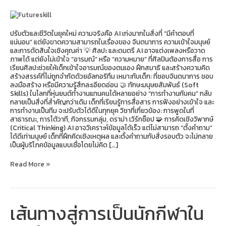
เรียน
อะไร
ใน
ยุค
ปรับตัวและชีวิตในยุคใหม่ ความจริงคือ AI เก่งมากในสิ่งที่ “มีคำตอบที่
อนาคต?
แน่นอน” แต่ยังขาดความสามารถในเรื่องของ จินตนาการ ความเข้าใจมนุษย์
และการตัดสินใจเชิงคุณค่า 💡 ศิลปะ และดนตรี AI อาจแต่งเพลงหรือวาด
ภาพได้ แต่ยังไม่เข้าใจ “อารมณ์” หรือ “ความหมาย” ที่ศิลปินต้องการสื่อ การ
เรียนศิลปะช่วยให้เด็กเข้าใจอารมณ์ของตนเอง ฝึกสมาธิ และสร้างความคิด
สร้างสรรค์ที่ไม่ถูกจำกัดด้วยอัลกอริทึม เหมาะกับเด็ก: ที่ชอบจินตนาการ ชอบ
ลงมือสร้าง หรือมีความรู้สึกละเอียดอ่อน 🤝 ทักษะมนุษยสัมพันธ์ (Soft
Skills) ในโลกที่หุ่นยนต์ทำงานแทนคนได้หลายอย่าง “การทำงานกับคน” กลับ
กลายเป็นสิ่งที่สำคัญกว่าเดิม เด็กที่เรียนรู้การสื่อสาร การฟังอย่างเข้าใจ และ
การทำงานเป็นทีม จะปรับตัวได้ดีในทุกยุค วิชาที่เกี่ยวข้อง: การพูดในที่
สาธารณะ, การโต้วาที, กิจกรรมกลุ่ม, ดราม่า เวิร์กช็อป 🧩 การคิดเชิงวิพากษ์
(Critical Thinking) AI อาจวิเคราะห์ข้อมูลได้เร็ว แต่ไม่สามารถ “ตั้งคำถาม”
ได้ดีเท่ามนุษย์ เด็กที่ฝึกคิดเชิงเหตุผล และตั้งคำถามกับสิ่งรอบตัว จะไม่กลาย
เป็นผู้บริโภคข้อมูลแบบเชื่อโดยไม่คิด […]
Read More »
เส้นทางสู่การเป็นนักกีฬาใน
เส้น
ทาง
สู่