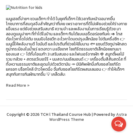
เด็ก
ยุค
ดิจิทัล
เมนูเฮลตี้ง่ายๆ ชวนเด็กๆ ทำได้ ในยุคที่เด็กๆ ใช้เวลากับหน้าจอมากขึ้น
โภชนาการที่สมดุลจึงสำคัญกว่าที่เคย เพราะอาหารที่ดีไม่เพียงช่วยให้ร่างกาย
แข็งแรง แต่ยังช่วยเสริมสมาธิ ความจำ และพลังงานในการเรียนรู้ด้วย มา
ลองดูเมนูง่ายๆ ที่ทำได้ในบ้าน และเด็กๆ กินได้แบบเอร็ดอร่อยกันค่ะ 🥑 โทส
ต์อะโวคาโดไข่ต้ม ขนมปังโฮลวีท อะโวคาโดบดปรุงเล็กน้อย ไข่ต้มครึ่งซีก 👉
เมนูนี้ให้พลังงานดี ไขมันดี และโปรตีนที่ช่วยให้อิ่มนาน 🐟 แซนด์วิชทูน่าผักสด
ทูน่ากระป๋องในน้ำแร่ แตงกวา มะเขือเทศ โยเกิร์ตธรรมชาติเล็กน้อยแทนมา
ยองเนส 👉 ได้ทั้งโอเมก้า 3 เสริมสมอง และไฟเบอร์จากผัก 🍓 สมูทตี้ผลไม้
รวม กล้วย + สตรอว์เบอร์รี + นมสด/นมอัลมอนด์ 👉 เครื่องดื่มสีสันสดใส ที่
ทั้งหวานธรรมชาติและอุดมไปด้วยวิตามิน 🥕 มินิคัพผักนึ่งกับซอสโยเกิร์ต
แครอท บร็อกโคลี ข้าวโพดนึ่ง จิ้มกับซอสโยเกิร์ตผสมเลมอน 👉 ทำให้เด็กๆ
สนุกกับการกินผักมากขึ้น 💡 เคล็ดลับ:
Read More »
Copyright © 2026 TCH l Thailand Course Hub | Powered by
Astra
WordPress Theme