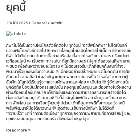
ยุคนี้
การ
เป็น
นักกีฬา
ใน
29/10/2025
/
General
/
admin
ยุค
นี้
กีฬาไม่ได้เป็นความฝันไกลตัวอีกต่อไป ทุกวันนี้ “อาชีพนักกีฬา” ไม่ได้เป็นแค่
ความฝันไกลตัวอีกต่อไป 💫 เพราะโลกยุคใหม่เปิดโอกาสให้เด็ก ๆ ที่รักการเล่น
กีฬา ได้เติบโตบนเส้นทางนี้อย่างจริงจัง ทั้งจากโรงเรียน สโมสร หรือแม้แต่
เวทีออนไลน์ 👟 เริ่มจาก “การเล่น” ที่ลูกมีความสุข ให้ลูกได้ลองเล่นกีฬาหลาย
ๆ ชนิด เพื่อค้นหาว่าชอบอะไรจริง ๆ ไม่ต้องเร่งรีบ เด็กที่สนุกกับสิ่งที่ทำจะ
พัฒนาเร็วและยั่งยืนกว่าเสมอ 💪 ฝึกฝนอย่างมีเป้าหมาย แต่ไม่กดดัน การฝึก
ซ้อมสม่ำเสมอคือหัวใจสำคัญ แต่คุณพ่อคุณแม่ควรเป็น “แรงใจ” มากกว่าผู้
จับผิด ให้ลูกได้เรียนรู้จากความผิดพลาดและค่อย ๆ เติบโต 🎯 รู้จักโอกาสใน
ยุคดิจิทัล ปัจจุบันมีกิจกรรมแข่งขัน กองทุนสนับสนุน และช่องทางโชว์ผลงาน
ผ่านสื่อออนไลน์มากมาย เด็กที่ขยันและมีความสามารถสามารถสร้างชื่อได้
ตั้งแต่ยังเรียนอยู่! 🌱 สมดุลชีวิตก็สำคัญไม่แพ้กัน อย่าลืมดูแลเรื่องอาหาร
การพักผ่อน และการเรียนรู้ควบคู่ไปด้วย เด็กที่สุขภาพดีทั้งกายและใจ จะมี
พลังพัฒนาฝีมือได้ยาวนาน 💬 สุดท้าย…เส้นทางนักกีฬา ไม่ได้วัดที่
“ความเร็ว” แต่ที่ “ความต่อเนื่อง” ทุกก้าวของความพยายามคือการเรียนรู้ และ
ทุกแรงสนับสนุนจากครอบครัว คือพลังสำคัญที่สุด
Read More »