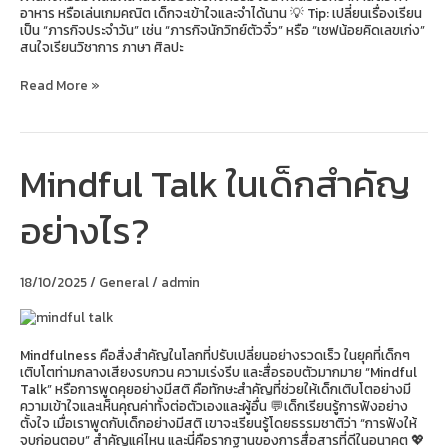
อาหาร หรือเล่นเกมคณิต เด็กจะเข้าใจและจำได้นาน 💡 Tip: เปลี่ยนเรื่องเรียน
เป็น “ภารกิจประจำวัน” เช่น “ภารกิจนักวิทย์ตัวจิ๋ว” หรือ “เชฟน้อยคิดเลขเก่ง”
สนใจเรียนวิชาการ ภาษา ศิลปะ
Read More »
Mindful Talk ในเด็กสำคัญ
Mindful
Talk
ใน
อย่างไร?
เด็ก
สำคัญ
อย่างไร?
18/10/2025
/
General
/
admin
Mindfulness คือสิ่งสำคัญในโลกที่ปรับเปลี่ยนอย่างรวดเร็ว ในยุคที่เด็กๆ
เติบโตท่ามกลางเสียงรบกวน ความเร่งรีบ และสื่อรอบตัวมากมาย “Mindful
Talk” หรือการพูดคุยอย่างมีสติ คือทักษะสำคัญที่ช่วยให้เด็กเติบโตอย่างมี
ความเข้าใจและเห็นคุณค่าทั้งต่อตัวเองและผู้อื่น 💬เด็กเรียนรู้การฟังอย่าง
ตั้งใจ เมื่อเราพูดกับเด็กอย่างมีสติ เขาจะเรียนรู้โดยธรรมชาติว่า “การฟังให้
จบก่อนตอบ” สำคัญแค่ไหน และนี่คือรากฐานของการสื่อสารที่ดีในอนาคต 💖