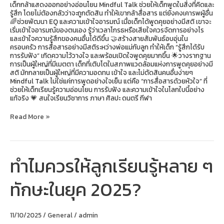
เด็กกล้าแสดงออกอย่างอ่อนโยน Mindful Talk ช่วยให้เด็กพูดในสิ่งที่คิดและ
รู้สึก โดยไม่ต้องกลัวว่าจะถูกตัดสิน ทำให้เขากล้าสื่อสาร แต่ยังคงเคารพผู้อื่น
🌈ช่วยพัฒนา EQ และความเข้าใจอารมณ์ เมื่อเด็กได้พูดคุยอย่างมีสติ เขาจะ
เริ่มเข้าใจอารมณ์ของตนเอง รู้ว่าเวลาโกรธหรือเสียใจควรจัดการอย่างไร
และเข้าใจความรู้สึกของคนอื่นได้ดีขึ้น 🤝สร้างสายสัมพันธ์อบอุ่นใน
ครอบครัว การสื่อสารอย่างมีสติระหว่างพ่อแม่กับลูก ทำให้เด็ก “รู้สึกได้รับ
การรับฟัง” เกิดความไว้วางใจ และพร้อมเปิดใจพูดคุยมากขึ้น 🌟วางรากฐาน
การเป็นผู้ใหญ่ที่มีเมตตา เด็กที่เติบโตในสภาพแวดล้อมแห่งการพูดคุยอย่างมี
สติ มักกลายเป็นผู้ใหญ่ที่มีความอดทน เข้าใจ และไม่ตัดสินคนอื่นง่ายๆ
Mindful Talk ไม่ใช่แค่การพูดอย่างใจเย็น แต่คือ “การสื่อสารด้วยหัวใจ” ที่
ช่วยให้เด็กเรียนรู้ความอ่อนโยน การรับฟัง และความเข้าใจในโลกใบนี้อย่าง
แท้จริง 💗 สนใจเรียนวิชาการ ภาษา ศิลปะ ดนตรี กีฬา
Read More »
ทำไมควรให้ลูกเรียนรู้หลาย ๆ
ทำไม
ควร
ให้
ทักษะในยุค 2025?
ลูก
เรียน
รู้
หลาย
11/10/2025
/
General
/
admin
ๆ