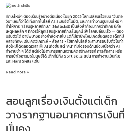
ทักษะ
ใน
ยุค
2025?
ทักษะใหม่ๆ ต้องเรียนรู้อย่างต่อเนื่อง ในยุค 2025 โลกเปลี่ยนเร็วแบบ “วันต่อ
วัน” เลยก็ว่าได้ ทั้งเทคโนโลยี AI, ระบบอัตโนมัติ, และการทำงานรูปแบบใหม่ ๆ
ทำให้การ “เรียนรู้หลายทักษะ” (Multiskill) เป็นสิ่งสำคัญมากกว่าที่เคย นี่คือ
เหตุผลหลัก ๆ ที่ควรให้ลูกเรียนรู้หลายทักษะในยุคนี้ 🌍 โลกเปลี่ยนเร็ว — ต้อง
ปรับตัวได้ อาชีพบางอย่างกำลังหายไป แต่ก็มีอาชีพใหม่เกิดขึ้นตลอด เด็กที่มี
หลายทักษะ เช่น คิดวิเคราะห์ + สื่อสาร + ใช้เทคโนโลยี จะสามารถปรับตัวไปทำ
สิ่งใหม่ได้ตลอดเวลา 🤖 AI เก่งขึ้น แต่ “คน” ที่เก่งรอบด้านยังเหนือกว่า AI
ทำงานซ้ำ ๆ ได้ดี แต่ยังไม่สามารถแทนความคิดสร้างสรรค์ การสื่อสาร หรือ
การเข้าใจอารมณ์มนุษย์ได้ เด็กที่มีทั้ง Soft Skills (เช่น การทำงานเป็นทีม)
และ Hard Skills (เช่น
Read More »
สอนลูกเรื่องเงินตั้งแต่เด็ก
สอน
ลูก
เรื่อง
วางรากฐานอนาคตการเงินที่
เงิน
ตั้งแต่
เด็ก
มั่นคง
วาง
รากฐาน