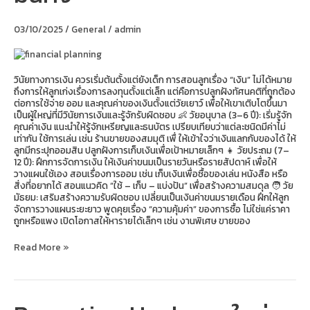
อนาคต
การ
03/10/2025
/
General
/
admin
เงิน
ที่
มั่นคง
วินัยทางการเงิน ควรเริ่มต้นตั้งแต่ยังเด็ก การสอนลูกเรื่อง “เงิน” ไม่ได้หมาย
ถึงการให้ลูกเก่งเรื่องการลงทุนตั้งแต่เล็ก แต่คือการปลูกฝังทัศนคติที่ถูกต้อง
ต่อการใช้จ่าย ออม และคุณค่าของเงินตั้งแต่วัยเยาว์ เพื่อให้เขาเติบโตขึ้นมา
เป็นผู้ใหญ่ที่มีวินัยการเงินและรู้จักรับผิดชอบ 👶 วัยอนุบาล (3–6 ปี): เริ่มรู้จัก
คุณค่าเงิน แนะนำให้รู้จักเหรียญและธนบัตร เปรียบเทียบว่าแต่ละชนิดมีค่าไม่
เท่ากัน ใช้การเล่น เช่น ร้านขายของสมมุติ เพื่ ให้เข้าใจว่าเงินแลกกับของได้ ให้
ลูกมีกระปุกออมสิน ปลูกฝังการเก็บเงินเพื่อเป้าหมายเล็กๆ 👧 วัยประถม (7–
12 ปี): ฝึกการจัดการเงิน ให้เงินค่าขนมเป็นรายวันหรือรายสัปดาห์ เพื่อให้
วางแผนใช้เอง สอนเรื่องการออม เช่น เก็บเงินเพื่อซื้อของเล่น หนังสือ หรือ
สิ่งที่อยากได้ สอนแนวคิด “ใช้ – เก็บ – แบ่งปัน” เพื่อสร้างความสมดุล 🧑 วัย
มัธยม: เสริมสร้างความรับผิดชอบ เปลี่ยนเป็นเงินค่าขนมรายเดือน ฝึกให้ลูก
จัดการวางแผนระยะยาว พูดคุยเรื่อง “ความคุ้มค่า” ของการซื้อ ไม่ใช่แค่ราคา
ถูกหรือแพง เปิดโอกาสให้หารายได้เล็กๆ เช่น งานพิเศษ ขายของ
Read More »
Parenting