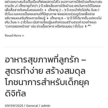
อย่างเหมาะสมจึงเป็นเรื่องที่พ่อแม่ควรใส่ใจ แนวทางการใช้หน้าจอที่เหมาะสม
ตามวัย 👶 เด็กอายุต่ำกว่า 2 ปี หลีกเลี่ยงการใช้หน้าจอ ยกเว้นการวิดีโอคอล
เพื่อสื่อสารกับคนในครอบครัว 👦 เด็กอายุ 2 – 5 ปี ควรจำกัดไม่เกิน วันละ 1
ชั่วโมง และควรเป็นคอนเทนต์ที่มีคุณภาพ พ่อแม่ควรร่วมดูด้วยเพื่อช่วย
อธิบายและเสริมทักษะการเรียนรู้ 👧 เด็กอายุ 6 – 12 ปี ใช้ได้มากขึ้น แต่ควรไม่
เกิน วันละ 1–2 ชั่วโมง เน้นการเรียนรู้และกิจกรรมสร้างสรรค์ ควรกำหนด
“เวลาปลอดหน้าจอ” เช่น ช่วงมื้ออาหาร หรือก่อนนอน 1 ชั่วโมง 👩‍🦱
Read More »
อาหารสุขภาพที่ลูกรัก –
อาหาร
สุขภาพ
ที่
สูตรทำง่าย สร้างสมดุล
ลูก
รัก
–
โภชนาการสำหรับเด็กยุค
สูตร
ทำ
ง่าย
ดิจิทัล
สร้าง
สมดุล
โภชนาการ
สำหรับ
09/09/2025
/
General
/
admin