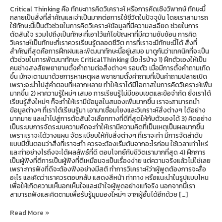
Critical Thinking คือ ทักษะการคิดวิเคราะห์ หรือการคิดเชิงวิพากษ์ ทักษะนี้
กลายเป็นสิ่งที่สำคัญและจำเป็นมากต่อการใช้ชีวิตในปัจจุบัน โดยเราสามารถ
ใช้ทักษะนี้เป็นตัวช่วยในการคิดวิเคราะห์ข้อมูลที่มีความละเอียด ช่วยในการ
ตัดสินใจ รวมไปถึงเป็นทักษะที่เอาไว้แก้ไขปัญหาที่มีความซับซ้อน การคิด
วิเคราะห์เป็นทักษะที่เราควรเรียนรู้ตลอดชีวิต การที่เราจะมีทักษะนี้ได้ สิ่งที่
สำคัญที่สุดคือการฝึกฝนและพัฒนาทักษะนี้อยู่เสมอ มาดูกันว่าเทคนิคที่จะเป็น
ตัวช่วยในการพัฒนาทักษะ CriticalThinking มีอะไรบ้าง 1) ฝึกตัวเองให้เป็น
คนช่างสงสัยพยายามตั้งคำถามต่อสิ่งต่างๆ รอบตัว เมื่อมีการตั้งคำถามเกิด
ขึ้น มักจะตามมาด้วยการหาเหตุผล พยายามตั้งคำถามที่เป็นคำถามปลายเปิด
เพราะจะนำไปสู่คำตอบที่หลากหลาย ทำให้เราได้มีโอกาสในการคิดวิเคราะห์เพิ่ม
มากขึ้น 2) หาความรู้ใหม่ๆ เสมอ การเรียนรู้ไม่มีขอบเขตและข้อจำกัด ยิ่งเราได้
เรียนรู้สิ่งใหม่ๆ ก็จะทำให้เรามีข้อมูลในสมองเพิ่มมากขึ้น เราจะสามารถนำ
ข้อมูลต่างๆ ที่เราได้เรียนรู้มา เอามาเชื่อมโยงและวิเคราะห์สิ่งต่างๆ ได้อย่าง
มากมาย และนำไปสู่การตัดสินใจเลือกทางที่ดีที่สุดให้กับตัวเองได้ 3) คิดอย่าง
เป็นระบบการจัดระบบความคิดจะทำให้เรามีความคิดที่เป็นเหตุเป็นผลมากขึ้น
เพราะเราจะได้วางแผน จัดระเบียบให้กับสิ่งต่างๆ ที่เราจะทำ มีการจัดลำดับ
แบบมีขั้นตอนว่าสิ่งที่เราจะทำ ควรจะต้องเริ่มต้นจากอะไรก่อน ใช้เวลาเท่าไหร่
และทำอย่างไรถึงจะได้ผลลัพธ์ที่ดี ตอบโจทย์กับชีวิตเรามากที่สุด 4) ฝึกการ
เป็นผู้ฟังที่ดีการเป็นผู้ฟังที่ดีเหมือนจะเป็นเรื่องง่าย แต่ความจริงแล้วไม่ใช่เลย
เพราะการฟังที่ดีจะต้องฟังอย่างมีสติ ทำการวิเคราะห์ว่าผู้พูดต้องการจะสื่อ
อะไร และคิดว่าเราควรตอบกลับ แสดงสีหน้า ท่าทาง หรือแนะนำในรูปแบบไหน
เพื่อให้เกิดความเห็นอกเห็นใจและเข้าใจผู้พูดอย่างแท้จริง นอกจากนี้เรา
สามารถฟังและคิดตามเพื่อรับรู้มุมมองใหม่ๆ จากผู้อื่นได้อีกด้วย […]
Read More »