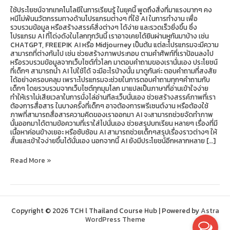
เด็กๆ
ใช้ประโยชน์จากเทคโนโลยีในการเรียนรู้ ในยุคนี้ พูดถึงสิ่งที่มาแรงมากๆ คง
หนีไม่พ้นนวัตกรรมทางด้านโปรแกรมต่างๆ ที่ใช้ AI ในการทำงาน เพื่อ
รวบรวมข้อมูล หรือสร้างสรรค์สิ่งต่างๆ ได้ง่าย และรวดเร็วยิ่งขึ้น ซึ่ง
โปรแกรม AI ที่โด่งดังในโลกทุกวันนี้ เราอาจเคยได้ยินผ่านหูกันมาบ้าง เช่น
CHATGPT, FREEPIK AI หรือ Midjourney เป็นต้น แต่ละโปรแกรมจะมีความ
สามารถที่ต่างกันไป เช่น ช่วยสร้างภาพประกอบ ตามคำศัพท์ที่เราป้อนลงไป
หรือรวบรวมข้อมูลจากเว็บไซต์ทั่วโลก มาตอบคำถามของเรานั่นเอง ประโยชน์
ที่เด็กๆ สามารถนำ AI ไปใช้ได้ จะมีอะไรบ้างนั้น มาดูกันค่ะ ตอบคำถามที่สงสัย
ได้อย่างครอบคลุม เพราะโปรแกรมจะช่วยในการตอบคำถามทุกๆคำถามกับ
เด็กๆ โดยรวบรวมจากเว็บไซต์ทุกมุมโลก มาแปลเป็นภาษาที่อ่านเข้าใจง่าย
ทำให้เราไม่เสียเวลาในการนั่งไล่อ่านทีละเว็บนั่นเอง ช่วยสร้างสรรค์ภาพที่เรา
ต้องการสื่อสาร ในบางครั้งที่เด็กๆ อาจต้องการพรีเซนต์งาน หรือต้องใช้
ภาพที่สามารถสื่อสารความคิดของเราออกมา AI จะสามารถช่วยจัดทำภาพ
นั้นออกมาได้ตามข้อความที่เราใส่ไปนั่นเอง ช่วยสรุปบทเรียน หลายๆ เรื่องที่มี
เนื้อหาค่อนข้างเยอะ หรือซับซ้อน AI สามารถช่วยเด็กๆสรุปเรื่องราวต่างๆ ให้
สั้นและเข้าใจง่ายขึ้นได้นั่นเอง นอกจากนี้ AI ยังมีประโยชน์อีกหลากหลาย […]
Read More »
Copyright © 2026 TCH l Thailand Course Hub | Powered by
Astra
WordPress Theme