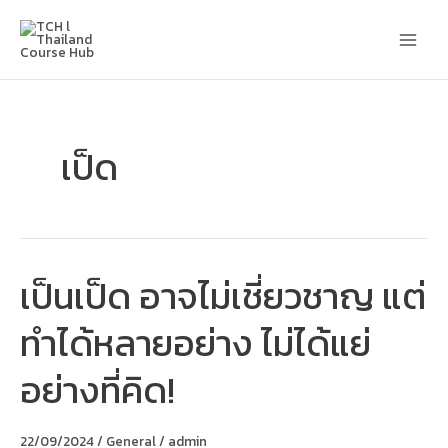
Skip
Main
to
content
Men
เป็ด
เป็นเป็ด อาจไม่เชี่ยวชาญ แต่
เป็น
เป็ด
อาจ
ทำได้หลายอย่าง ไม่ได้แย่
ไม่
เชี่ยวชาญ
แต่
อย่างที่คิด!
ทำได้
หลาย
อย่าง
ไม่
22/09/2024
/
General
/
admin