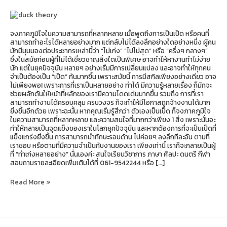
ได้
แย่
อย่าง
ที่
จงภาคภูมิใจในความสามารถที่หลากหลาย เมื่อพูดถึงการเป็นเป็ด หรือคนที่
คิด!
สามารถทำอะไรได้หลายอย่างมาก แต่กลับไม่ได้ลงลึกอย่างใดอย่างหนึ่ง ผู้คน
มักมีมุมมองต่อประชากรเหล่านี้ว่า “ไม่เก่ง” “ไปไม่สุด” หรือ “ครึ่งๆ กลางๆ”
ซึ่งในสมัยก่อนผู้ที่ไม่ได้เชี่ยวชาญสิ่งใดเป็นพิเศษ อาจทำให้หางานทำไม่ง่าย
นัก แต่ในยุคปัจจุบัน หลายๆ อย่างเริ่มมีการเปลี่ยนแปลง และอาจทำให้ทุกคน
จำเป็นต้องเป็น “เป็ด” กันมากขึ้น เพราะสมัยนี้ การมีสกิลเพียงอย่างเดียว อาจ
ไม่เพียงพอ! เพราะการที่เราเป็นหลายอย่าง ทำได้ มีความรู้หลายเรื่อง ก็มักจะ
ช่วยผลักดันให้หน้าที่หลักของเรามีความโดดเด่นมากขึ้น รวมถึง การที่เรา
สามารถทำงานได้ครอบคลุม ครบวงจร ก็จะทำให้มีโอกาสถูกจ้างงานได้มาก
ยิ่งขึ้นอีกด้วย เพราะฉะนั้น หากคุณเริ่มรู้สึกว่า ตัวเองเป็นเป็ด ก็จงภาคภูมิใจ
ในความสามารถที่หลากหลาย และความสนใจที่มากกว่าเพียง 1 สิ่ง เพราะนั่นจะ
ทำให้กลายเป็นจุดแข็งของเราในโลกยุคปัจจุบัน และหากต้องการที่จะเป็นเป็ดที่
แข็งแกร่งยิ่งขึ้น การสามารถนำทักษะรอบด้าน ไปค่อยๆ ลงลึกทีละอัน ตามที่
เราชอบ หรือตามที่มีความจำเป็นกับงานของเรา เพียงเท่านี้ เราก็จะกลายเป็นผู้
ที่ “ทำเก่งหลายอย่าง” นั่นเองค่ะ สนใจเรียนวิชาการ ภาษา ศิลปะ ดนตรี กีฬา
สอบถามรายละเอียดเพิ่มเติมได้ที่ 061-9542244 หรือ […]
Read More »