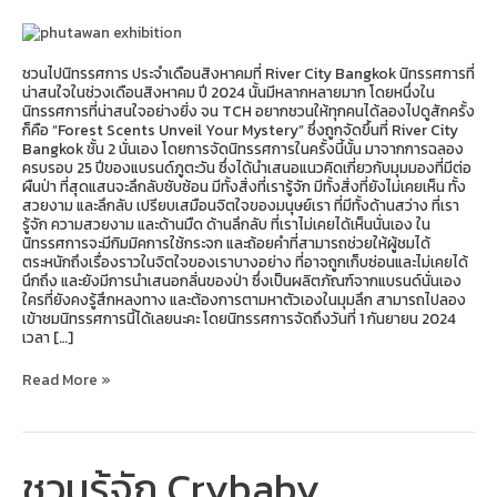
ชวนไปนิทรรศการ ประจำเดือนสิงหาคมที่ River City Bangkok นิทรรศการที่
น่าสนใจในช่วงเดือนสิงหาคม ปี 2024 นั้นมีหลากหลายมาก โดยหนึ่งใน
นิทรรศการที่น่าสนใจอย่างยิ่ง จน TCH อยากชวนให้ทุกคนได้ลองไปดูสักครั้ง
ก็คือ “Forest Scents Unveil Your Mystery” ซึ่งถูกจัดขึ้นที่ River City
Bangkok ชั้น 2 นั่นเอง โดยการจัดนิทรรศการในครั้งนี้นั้น มาจากการฉลอง
ครบรอบ 25 ปีของแบรนด์ภูตะวัน ซึ่งได้นำเสนอแนวคิดเกี่ยวกับมุมมองที่มีต่อ
ผืนป่า ที่สุดแสนจะลึกลับซับซ้อน มีทั้งสิ่งที่เรารู้จัก มีทั้งสิ่งที่ยังไม่เคยเห็น ทั้ง
สวยงาม และลึกลับ เปรียบเสมือนจิตใจของมนุษย์เรา ที่มีทั้งด้านสว่าง ที่เรา
รู้จัก ความสวยงาม และด้านมืด ด้านลึกลับ ที่เราไม่เคยได้เห็นนั่นเอง ใน
นิทรรศการจะมีกิมมิคการใช้กระจก และถ้อยคำที่สามารถช่วยให้ผู้ชมได้
ตระหนักถึงเรื่องราวในจิตใจของเราบางอย่าง ที่อาจถูกเก็บซ่อนและไม่เคยได้
นึกถึง และยังมีการนำเสนอกลิ่นของป่า ซึ่งเป็นผลิตภัณฑ์จากแบรนด์นั่นเอง
ใครที่ยังคงรู้สึกหลงทาง และต้องการตามหาตัวเองในมุมลึก สามารถไปลอง
เข้าชมนิทรรศการนี้ได้เลยนะคะ โดยนิทรรศการจัดถึงวันที่ 1 กันยายน 2024
เวลา […]
Read More »
ชวนรู้จัก Crybaby
ชวน
รู้จัก