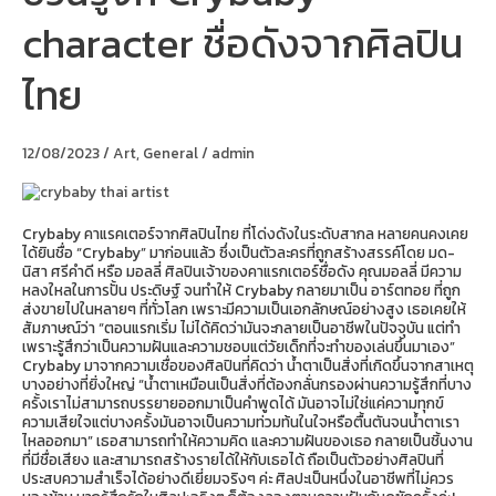
Crybaby
character ชื่อดังจากศิลปิน
character
ชื่อ
ดัง
ไทย
จาก
ศิลปิน
ไทย
12/08/2023
/
Art
,
General
/
admin
Crybaby คาแรคเตอร์จากศิลปินไทย ที่โด่งดังในระดับสากล หลายคนคงเคย
ได้ยินชื่อ “Crybaby” มาก่อนแล้ว ซึ่งเป็นตัวละครที่ถูกสร้างสรรค์โดย มด-
นิสา ศรีคำดี หรือ มอลลี่ ศิลปินเจ้าของคาแรกเตอร์ชื่อดัง คุณมอลลี่ มีความ
หลงใหลในการปั้น ประดิษฐ์ จนทำให้ Crybaby กลายมาเป็น อาร์ตทอย ที่ถูก
ส่งขายไปในหลายๆ ที่ทั่วโลก เพราะมีความเป็นเอกลักษณ์อย่างสูง เธอเคยให้
สัมภาษณ์ว่า “ตอนแรกเริ่ม ไม่ได้คิดว่ามันจะกลายเป็นอาชีพในปัจจุบัน แต่ทำ
เพราะรู้สึกว่าเป็นความฝันและความชอบแต่วัยเด็กที่จะทำของเล่นขึ้นมาเอง”
Crybaby มาจากความเชื่อของศิลปินที่คิดว่า น้ำตาเป็นสิ่งที่เกิดขึ้นจากสาเหตุ
บางอย่างที่ยิ่งใหญ่ “น้ำตาเหมือนเป็นสิ่งที่ต้องกลั่นกรองผ่านความรู้สึกที่บาง
ครั้งเราไม่สามารถบรรยายออกมาเป็นคำพูดได้ มันอาจไม่ใช่แค่ความทุกข์
ความเสียใจแต่บางครั้งมันอาจเป็นความท่วมท้นในใจหรือตื้นตันจนน้ำตาเรา
ไหลออกมา” เธอสามารถทำให้ความคิด และความฝันของเธอ กลายเป็นชิ้นงาน
ที่มีชื่อเสียง และสามารถสร้างรายได้ให้กับเธอได้ ถือเป็นตัวอย่างศิลปินที่
ประสบความสำเร็จได้อย่างดีเยี่ยมจริงๆ ค่ะ ศิลปะเป็นหนึ่งในอาชีพที่ไม่ควร