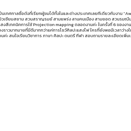
นเทศกาลชื่อดังที่เรียกผู้ชมได้ทั้งในและต่างประเทศเลยทีเดียวกับงาน 
ตลาด มิวเซียมสยาม สวนสราญรมย์ สามแพร่ง ลานคนเมือง สามยอด สวนรมณีนา
นแสงสีเทคนิคการใช้ Projection mapping ตลอดงานค่ะ ในครั้งที่ 6 ของงาน
องราวมากมายที่มีดีมากกว่าแค่การโชว์ศิลปะแสงไฟ ใครที่ยังพอมีเวลาว่างใ
นอนค่ะ สนใจเรียนวิชาการ ภาษา ศิลปะ ดนตรี กีฬา สอบถามรายละเอียดเพิ่