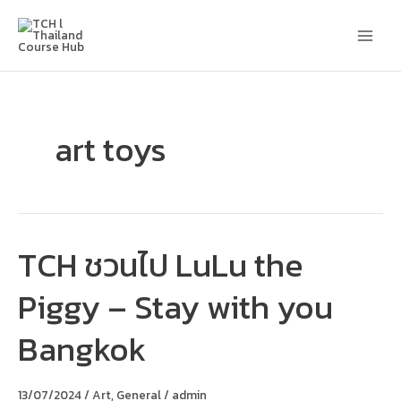
Skip
Main
to
content
Men
art toys
TCH ชวนไป LuLu the
TCH
ชวน
ไป
Piggy – Stay with you
LuLu
the
Piggy
Bangkok
–
Stay
with
you
13/07/2024
/
Art
,
General
/
admin