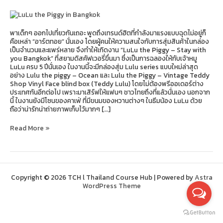
Bangkok
พาเด็กๆ ออกไปเที่ยวกันเถอะ พูดถึงเทรนด์ฮิตที่กำลังมาแรงแบบฉุดไม่อยู่ก็
คือเหล่า “อาร์ตทอย” นั่นเอง โดยผู้คนให้ความสนใจกับการสุ่มสินค้าในกล่อง
เป็นจำนวนและแพร่หลาย จึงทำให้เกิดงาน “LuLu the Piggy – Stay with
you Bangkok” ที่สยามดิสคัฟเวอรี่ขึ่นมา ซึ่งเป็นการฉลองให้กับเจ้าหมู
LuLu ครบ 5 ปีนั่นเอง ในงานนี้จะมีกล่องสุ่ม Lulu series แบบใหม่ล่าสุด
อย่าง Lulu the piggy – Ocean และ Lulu the Piggy – Vintage Teddy
Shop Vinyl Face blind box (Teddy Lulu) โดยไม่ต้องพรีออเดอร์ต่าง
ประเทศกันอีกต่อไป เพราะมาเสิร์ฟให้แฟนๆ ชาวไทยถึงที่แล้วนั่นเอง นอกจาก
นี้ ในงานยังมีโซนของคาเฟ่ ที่มีขนมของหวานต่างๆ ในธีมน้อง LuLu ด้วย
ถือว่าน่ารักน่าถ่ายภาพเก็บไว้มากๆ […]
Read More »
Copyright © 2026 TCH l Thailand Course Hub | Powered by
Astra
WordPress Theme