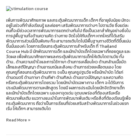
เพิ่มการพัฒนาศักยภาพ และกระตุ้นพัฒนาการเด็ก เด็กๆ ที่อายุยังน้อย มักจะ
อยู่ในช่วงที่กำลังเรียนรู้ และค่อยๆ เสริมพัฒนาการต่างๆ ไปตามวัย ซึ่งแต่ละ
คนก็จะมีช่วงเวลาการพัฒนาการแตกต่างกันไป ถือเป็นเวลาสำคัญอย่างยิ่งใน
การปูพื้นฐานทั้งด้านความคิด ร่างกาย จิตใจให้กับเด็กๆ หากใครที่ได้เสริม
พัฒนาการส่วนนี้เป็นพิเศษ ก็จะสามารถเติบโตไปมีพื้นฐานทางชีวิตที่ดีขึ้นแน่น
ขึ้นนั่นเองค่ะ โดยการเรียนกระตุ้นพัฒนาการสำหรับเด็ก ที่ Thailand
Course Hub มี นักพัฒนาการเด็ก และนักบำบัดเด็กโดยเฉพาะที่คอยดูแล และ
วัดผล เพื่อพัฒนาศักยภาพและกระตุ้นพัฒนาการเด็กให้เติบโตตามวัย ทั้ง
ด้าน.. ด้านความเข้าใจและการใช้ภาษา ด้านการเคลื่อนไหว ด้านกล้ามเนื้อมัด
เล็กและสติปัญญา ด้านอารมณ์และสังคม ด้านการช่วยเหลือตนเอง โดย
คุณครูที่สอนกระตุ้นพัฒนาการ จะเป็น คุณครูปฐมวัย หรือนักบำบัด ได้แก่
ด้านดนตรี ด้านภาษา ด้านกีฬา ด้านศิลปะ ด้านเชาวน์ปัญญา และความคิด
หรือกระตุ้นพัฒนาการโดยรวม โดยนักบำบัดเฉพาะทาง เด็กๆ จะได้รับการ
ประเมินพัฒนาการตามหลักสูตร โดยมี ผลการประเมินโดยนักจิตวิทยาเด็ก
และนักบำบัดเด็กโดยเฉพาะ มองหาจุดเด่น จุดบบพร่องที่ต้องเสริมหรือ
พัฒนาเพิ่มเติม แนวทางแนะนำในการพัฒนาเพิ่มเติม หรือสิ่งที่ต้องเรียนรู้เพื่อ
กระตุ้นพัฒนาการ ถือว่าเป็นการเรียนที่ช่วยเสริมสร้างพัฒนาการในช่วงแรก
เริ่ม ให้เด็กๆ สามารถเติบโต
Read More »