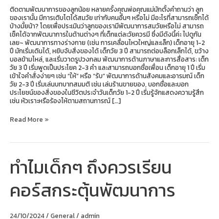
ติดตามพัฒนาการของลูกน้อย หลายครั้งคุณพ่อคุณแม่มักตั้งคำถามว่า ลูก
ของเรานั้น มีการเติบโตได้สมวัย เท่ากับคนอื่นๆ หรือไม่ มีอะไรที่สามารถเช็กได้
บ้างมั้ยน้า? โดยเพื่อประเมินว่าลูกของเรามีพัฒนาการสมวัยหรือไม่ สามารถ
เช็คได้จากพัฒนาการในด้านต่างๆ ที่เด็กแต่ละวัยควรมี ซึ่งมีดังนี้ค่ะ ไปดูกัน
เลย~ พัฒนาการทางร่างกาย (เช่น การเคลื่อนไหวใหญ่และเล็ก) เด็กอายุ 1-2
ปี มักเริ่มเดินได้, หยิบจับสิ่งของได้ เด็กวัย 3 ปี สามารถต่อบล็อกเล็กได้, ขว้าง
บอลข้ามไหล่, และเริ่มวาดรูปวงกลม พัฒนาการด้านภาษาและการสื่อสาร: เด็ก
วัย 3 ปี เริ่มพูดเป็นประโยค 2-3 คำ และสามารถบอกชื่อเพื่อน เด็กอายุ 1 ปี เริ่ม
เข้าใจคำสั่งง่ายๆ เช่น “ให้” หรือ “รับ” พัฒนาการด้านสังคมและอารมณ์ เด็ก
วัย 2-3 ปี เริ่มเล่นบทบาทสมมติ เช่น เล่นร้านขายของ, บอกชื่อและบอก
ประโยชน์ของสิ่งของในชีวิตประจำวันเด็กวัย 1-2 ปี เริ่มรู้จักแสดงความรู้สึก
เช่น หัวเราะหรือร้องไห้ตามสถานการณ์ […]
Read More »
ทำไมเด็กๆ ถึงควรเรียน
ทำไม
เด็กๆ
ถึง
คอร์สกระตุ้นพัฒนาการ
ควร
เรียน
คอร์ส
กระตุ้น
24/10/2024
/
General
/
admin
พัฒนาการ