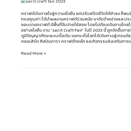
บันดาล
ใจ
สู่
คราฟต์บันดาลใจสู่ความยั่งยืน แค่ปรับสปีดชีวิตให้ช้าลง ก็พบ
ความ
ทรงคุณค่า ได้นำผลงานคราฟต์ร่วมสมัย มาจัดจำหน่ายและประชาสัม
ยั่งยืน
ชอบงานคราฟต์ มีพื้นที่จับจ่ายใช้สอย โดยไม่ต้องเดินทางไก
อย่างยั่งยืน งาน “sacit Craft Fair” ในปี 2023 นี้ ถูกจัดขึ
ภูมิปัญญาทักษะแบบดั้งเดิม จนกระทั่งโลกได้เดินทางสู่เทรนด์
คอนเสิร์ต ศิลปินดารา คราฟต์ทอล์ก และกิจกรรมส่งเสริมการขายอ
Read More »