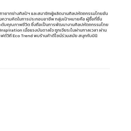
่างฯ ทายาทช่างศิลป์ฯ และสมาชิกผู้ผลิตงานศิลปหัตถกรรมไทยอัน
ความคิดในการประกอบอาชีพ กลุ่มเป้าหมายคือ ผู้ซื้อที่ชื่น
กระดับคุณภาพชีวิต ซึ่งถือเป็นการพัฒนางานศิลปหัตถกรรมไทย
+ Inspiration เมื่อแรงบันดาลใจ ถูกเจียระไนผ่านกาลเวลา ผ่าน
์วิถี Eco Trend พบร้านค้าดีไซน์ร่วมสมัย สนุกกับมินิ