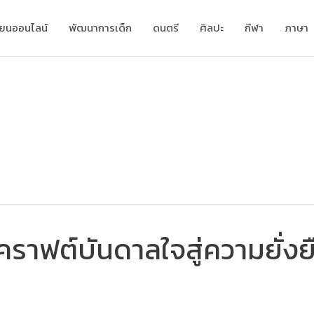
ียนออนไลน์
พัฒนาการเด็ก
ดนตรี
ศิลปะ
กีฬา
ภาษา
คราฟต์บันดาลใจสู่ความยั่งย