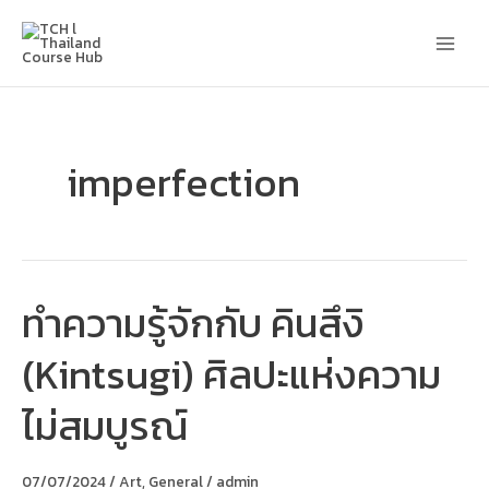
Skip
Main
to
content
Men
imperfection
ทำความรู้จักกับ คินสึงิ
ทำความ
รู้จัก
กับ
(Kintsugi) ศิลปะแห่งความ
คิน
สึงิ
(Kintsugi)
ไม่สมบูรณ์
ศิลปะ
แห่ง
ความ
ไม่
07/07/2024
/
Art
,
General
/
admin