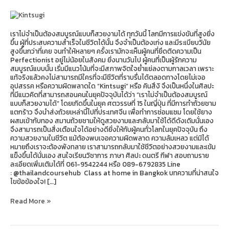
สมบูรณ์
เราไม่จำเป็นต้องสมบูรณ์แบบก็สวยงามได้ ทุกวันนี้ โลกมีการแข่งขันที่สูงยิ่ง
ขึ้น ผู้ที่ประสบความสำเร็จในชีวิตได้นั้น จึงจำเป็นต้องเก่ง และมีระเบียบวินัย
สูงขึ้นกว่าที่เคย จนทำให้หลายๆ ครั้งเรามักจะเห็นผู้คนที่ยึดติดความเป็น
Perfectionist อยู่ไม่น้อยในสังคม ยิ่งนานวันไป ผู้คนที่เป็นผู้รักความ
สมบูรณ์แบบนั้น เริ่มมีแนวโน้มที่จะมีสภาพจิตใจย่ำแย่ลงตามกาลเวลา เพราะ
แท้จริงแล้วคงไม่สามารถมีใครที่จะมีชีวิตที่ราบรื่นได้ตลอดทางโดยไม่เจอ
อุปสรรค หรือความผิดพลาดใด “Kintsugi” หรือ คินสึงิ จึงเป็นหนึ่งในศิลปะ
ที่มีแนวคิดที่สามารถสอนคนในยุคปัจจุบันได้ว่า “เราไม่จำเป็นต้องสมบูรณ์
แบบก็สวยงามได้” โดยเกิดขึ้นในยุค ศตวรรษที่ 15 ในญี่ปุ่น ที่มีการทำถ้วยชาม
แตกร้าว จึงนำส่งถ้วยเหล่านี้ไปที่ประเทศจีน เพื่อทำการซ่อมแซม โดยใช้ยาง
ผสมเข้ากับทอง สมานถ้วยชามให้ดูสวยงามและกลับมาใช้ได้ดีดังเดิมนั่นเอง
จึงสามารถเป็นสิ่งเตือนใจได้อย่างดียิ่งให้กับผู้คนทั่วโลกในยุคปัจจุบัน ถึง
ความสวยงามในชีวิต แม้ต้องพบเจอความผิดพลาด ความล้มเหลว แต่มิได้
หมายถึงเราจะต้องพังทลาย เราสามารถกลับมาใช้ชีวิตอย่างสวยงามและเข้ม
แข็งขึ้นได้นั่นเอง สนใจเรียนวิชาการ ภาษา ศิลปะ ดนตรี กีฬา สอบถามราย
ละเอียดเพิ่มเติมได้ที่ 061-9542244 หรือ 089-6792835 Line
: @thailandcoursehub Class at home in Bangkok บทความที่น่าสนใจ
ไขข้อข้องใจ! […]
Read More »