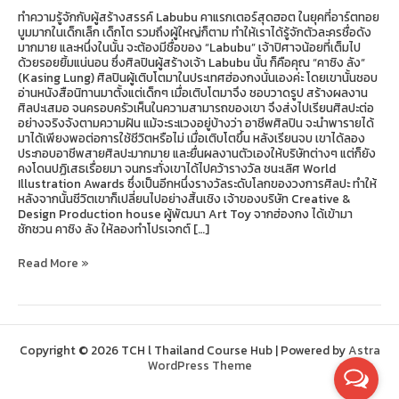
ทำความรู้จักกับผู้สร้างสรรค์ Labubu คาแรกเตอร์สุดฮอต ในยุคที่อาร์ตทอย
บูมมากในเด็กเล็ก เด็กโต รวมถึงผู้ใหญ่ก็ตาม ทำให้เราได้รู้จักตัวละครชื่อดัง
มากมาย และหนึ่งในนั้น จะต้องมีชื่อของ “Labubu” เจ้าปิศาจน้อยที่เต็มไป
ด้วยรอยยิ้มแน่นอน ซึ่งศิลปินผู้สร้างเจ้า Labubu นั้น ก็คือคุณ “คาซิง ลัง“
(Kasing Lung) ศิลปินผู้เติบโตมาในประเทศฮ่องกงนั่นเองค่ะ โดยเขานั้นชอบ
อ่านหนังสือนิทานมาตั้งแต่เด็กๆ เมื่อเติบโตมาจึง ชอบวาดรูป สร้างผลงาน
ศิลปะเสมอ จนครอบครัวเห็นในความสามารถของเขา จึงส่งไปเรียนศิลปะต่อ
อย่างจริงจังตามความฝัน แม้จะระแวงอยู่บ้างว่า อาชีพศิลปิน จะนำพารายได้
มาได้เพียงพอต่อการใช้ชีวิตหรือไม่ เมื่อเติบโตขึ้น หลังเรียนจบ เขาได้ลอง
ประกอบอาชีพสายศิลปะมากมาย และยื่นผลงานตัวเองให้บริษัทต่างๆ แต่ก็ยัง
คงโดนปฏิเสธเรื่อยมา จนกระทั่งเขาได้ไปคว้ารางวัล ชนะเลิศ World
Illustration Awards ซึ่งเป็นอีกหนึ่งรางวัลระดับโลกของวงการศิลปะ ทำให้
หลังจากนั้นชีวิตเขาก็เปลี่ยนไปอย่างสิ้นเชิง เจ้าของบริษัท Creative &
Design Production house ผู้พัฒนา Art Toy จากฮ่องกง ได้เข้ามา
ชักชวน คาซิง ลัง ให้ลองทำโปรเจกต์ […]
Read More »
Copyright © 2026 TCH l Thailand Course Hub | Powered by
Astra
WordPress Theme