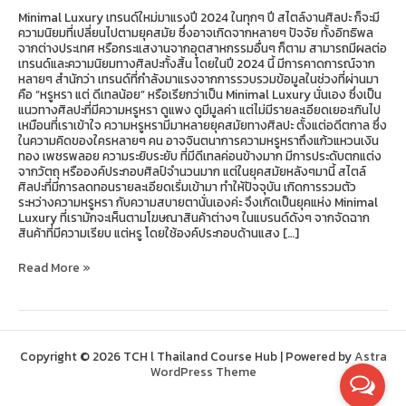
Minimal Luxury เทรนด์ใหม่มาแรงปี 2024 ในทุกๆ ปี สไตล์งานศิลปะ ก็จะมี
ความนิยมที่เปลี่ยนไปตามยุคสมัย ซึ่งอาจเกิดจากหลายๆ ปัจจัย ทั้งอิทธิพล
จากต่างประเทศ หรือกระแสงานจากอุตสาหกรรมอื่นๆ ก็ตาม สามารถมีผลต่อ
เทรนด์และความนิยมทางศิลปะทั้งสิ้น โดยในปี 2024 นี้ มีการคาดการณ์จาก
หลายๆ สำนักว่า เทรนด์ที่กำลังมาแรงจากการรวบรวมข้อมูลในช่วงที่ผ่านมา
คือ “หรูหรา แต่ ดีเทลน้อย” หรือเรียกว่าเป็น Minimal Luxury นั่นเอง ซึ่งเป็น
แนวทางศิลปะที่มีความหรูหรา ดูแพง ดูมีมูลค่า แต่ไม่มีรายละเอียดเยอะเกินไป
เหมือนที่เราเข้าใจ ความหรูหรามีมาหลายยุคสมัยทางศิลปะ ตั้งแต่อดีตกาล ซึ่ง
ในความคิดของใครหลายๆ คน อาจจินตนาการความหรูหราถึงแก้วแหวนเงิน
ทอง เพชรพลอย ความระยิบระยับ ที่มีดีเทลค่อนข้างมาก มีการประดับตกแต่ง
จากวัตถุ หรือองค์ประกอบศิลป์จำนวนมาก แต่ในยุคสมัยหลังๆมานี้ สไตล์
ศิลปะที่มีการลดทอนรายละเอียดเริ่มเข้ามา ทำให้ปัจจุบัน เกิดการรวมตัว
ระหว่างความหรูหรา กับความสบายตานั่นเองค่ะ จึงเกิดเป็นยุคแห่ง Minimal
Luxury ที่เรามักจะเห็นตามโฆษณาสินค้าต่างๆ ในแบรนด์ดังๆ จากจัดฉาก
สินค้าที่มีความเรียบ แต่หรู โดยใช้องค์ประกอบด้านแสง […]
Read More »
Copyright © 2026 TCH l Thailand Course Hub | Powered by
Astra
WordPress Theme