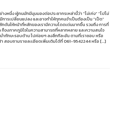
ึ่ง ผู้คนมักมีมุมมองต่อประชากรเหล่านี้ว่า “ไม่เก่ง” “ไปไม่
ริ่มมีการเปลี่ยนแปลง และอาจทำให้ทุกคนจำเป็นต้องเป็น “เป็ด”
ลักดันให้หน้าที่หลักของเรามีความโดดเด่นมากขึ้น รวมถึง การที่
นเป็ด ก็จงภาคภูมิใจในความสามารถที่หลากหลาย และความสนใจ
ารถนำทักษะรอบด้าน ไปค่อยๆ ลงลึกทีละอัน ตามที่เราชอบ หรือ
กีฬา สอบถามรายละเอียดเพิ่มเติมได้ที่ 061-9542244 หรือ […]