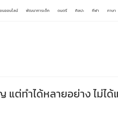
ียนออนไลน์
พัฒนาการเด็ก
ดนตรี
ศิลปะ
กีฬา
ภาษา
ญ แต่ทำได้หลายอย่าง ไม่ได้แย