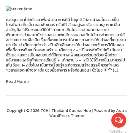
ให้
เหมาะ
สม
กับ
ควบคุมเวลาใช้หน้าจอ เพื่อพัฒนาการที่ดี ในยุคดิจิทัล หน้าจอไม่ว่าจะเป็น
วัย
โทรศัพท์ แท็บเล็ต คอมพิวเตอร์ หรือทีวี ล้วนอยู่รอบตัวเราและลูกๆ แต่สิ่ง
สำคัญคือ “ปริมาณและวิธีใช้” หากมากเกินไป อาจส่งผลต่อสายตา
พัฒนาการด้านสมาธิ การนอน และพฤติกรรมของเด็กได้ การกำหนดเวลาใช้
อย่างเหมาะสมจึงเป็นเรื่องที่พ่อแม่ควรใส่ใจ แนวทางการใช้หน้าจอที่เหมาะสม
ตามวัย 👶 เด็กอายุต่ำกว่า 2 ปี หลีกเลี่ยงการใช้หน้าจอ ยกเว้นการวิดีโอคอล
เพื่อสื่อสารกับคนในครอบครัว 👦 เด็กอายุ 2 – 5 ปี ควรจำกัดไม่เกิน วันละ 1
ชั่วโมง และควรเป็นคอนเทนต์ที่มีคุณภาพ พ่อแม่ควรร่วมดูด้วยเพื่อช่วย
อธิบายและเสริมทักษะการเรียนรู้ 👧 เด็กอายุ 6 – 12 ปี ใช้ได้มากขึ้น แต่ควรไม่
เกิน วันละ 1–2 ชั่วโมง เน้นการเรียนรู้และกิจกรรมสร้างสรรค์ ควรกำหนด
“เวลาปลอดหน้าจอ” เช่น ช่วงมื้ออาหาร หรือก่อนนอน 1 ชั่วโมง 👩‍🦱 […]
Read More »
Copyright © 2026 TCH l Thailand Course Hub | Powered by
Astra
WordPress Theme