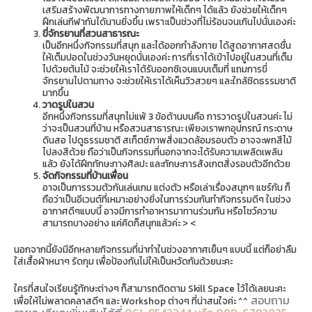
เสริมสร้างพัฒนาการทางกายภาพให้เด็กๆ ได้แล้ว ยังช่วยให้เด็กๆ
ฝึกเล่นกีฬากันได้นานยิ่งขึ้น เพราะเป็นช่วงที่ไม่ร้อนจนเกินไปนั่นเองค่ะ
ขี่จักรยานที่สวนสาธารณะ
เป็นอีกหนึ่งกิจกรรมที่สนุก และได้ออกกำลังกาย ได้สูดอากาศสดชื่น
ให้เต็มปอดในช่วงวันหยุดนั่นเองค่ะ การที่เราได้เข้าไปอยู่ในสวนที่เต็ม
ไปด้วยต้นไม้ จะช่วยให้เราได้รับออกซิเจนแบบเต็มที่ แถมการขี่
จักรยานไปตามทาง จะช่วยให้เราได้เห็นวิวสวยๆ และใกล้ชิดธรรมชาติ
มากขึ้น
วาดรูปในสวน
อีกหนึ่งกิจกรรมที่สนุกไม่แพ้ 3 ข้อด้านบนคือ การวาดรูปในสวนค่ะ ไม่
ว่าจะเป็นสวนที่บ้าน หรือสวนสาธารณะ เพียงเราพกอุปกรณ์ กระดาษ
ดินสอ ไปดูธรรมชาติ สเก็ตช์ภาพสิ่งแวดล้อมรอบตัว อาจจะพกสีไม้
ไปลงสีด้วย ถือว่าเป็นกิจกรรมที่นอกจากจะได้รับความเพลิดเพลิน
แล้ว ยังได้ฝึกทักษะทางศิลปะ และทักษะการสังเกตสิ่งรอบตัวอีกด้วย
จัดกิจกรรมที่บ้านเพื่อน
อาจเป็นการรวมตัวกันเล่นเกม แต่งตัว หรือเล่าเรื่องสนุกๆ แชร์กัน ก็
ถือว่าเป็นอีเวนต์ที่เหมาะอย่างยิ่งในการร่วมกันทำกิจกรรมดีๆ ในช่วง
อากาศดีๆแบบนี้ อาจมีการทำอาหารมาทานร่วมกัน หรือโชว์ความ
สามารถบางอย่าง แค่คิดก็สนุกแล้วค่ะ > <
นอกจากนี้ยังมีอีกหลายกิจกรรมที่น่าทำในช่วงอากาศเย็นๆ แบบนี้ แต่ก็อย่าลืม
ใส่เสื้อผ้าหนาๆ รัดกุม เพื่อป้องกันไม่ให้เป็นหวัดกันด้วยนะคะ
ใครที่สนใจเรียนรู้ทักษะต่างๆ ก็สามารถติดตาม Skill Space ไว้ได้เลยนะคะ
สอบถาม
เพื่อให้ไม่พลาดคลาสดีๆ และ Workshop ต่างๆ ที่น่าสนใจค่ะ ^^