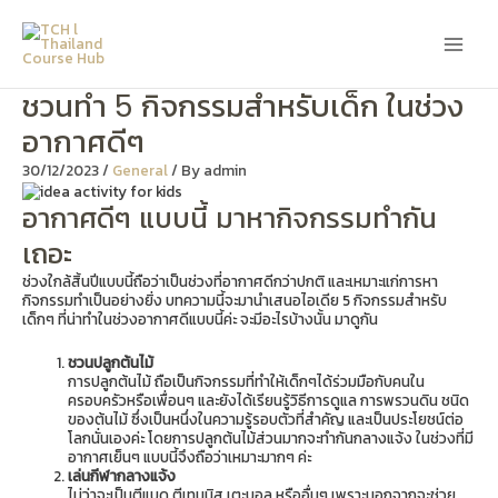
Skip
Main
to
content
Men
ชวนทำ 5 กิจกรรมสำหรับเด็ก ในช่วง
อากาศดีๆ
30/12/2023
/
General
/ By
admin
อากาศดีๆ แบบนี้ มาหากิจกรรมทำกัน
เถอะ
ช่วงใกล้สิ้นปีแบบนี้ถือว่าเป็นช่วงที่อากาศดีกว่าปกติ และเหมาะแก่การหา
กิจกรรมทำเป็นอย่างยิ่ง บทความนี้จะมานำเสนอไอเดีย 5 กิจกรรมสำหรับ
เด็กๆ ที่น่าทำในช่วงอากาศดีแบบนี้ค่ะ จะมีอะไรบ้างนั้น มาดูกัน
ชวนปลูกต้นไม้
การปลูกต้นไม้ ถือเป็นกิจกรรมที่ทำให้เด็กๆได้ร่วมมือกับคนใน
ครอบครัวหรือเพื่อนๆ และยังได้เรียนรู้วิธีการดูแล การพรวนดิน ชนิด
ของต้นไม้ ซึ่งเป็นหนึ่งในความรู้รอบตัวที่สำคัญ และเป็นประโยชน์ต่อ
โลกนั่นเองค่ะ โดยการปลูกต้นไม้ส่วนมากจะทำกันกลางแจ้ง ในช่วงที่มี
อากาศเย็นๆ แบบนี้จึงถือว่าเหมาะมากๆ ค่ะ
เล่นกีฬากลางแจ้ง
ไม่ว่าจะเป็นตีแบด ตีเทนนิส เตะบอล หรืออื่นๆ เพราะนอกจากจะช่วย