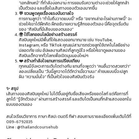
“เอกลักษณ์” ที่กำลังงอกงาม การยอมรับความต่างจะช่วยให้ลูกกล้า
เป็นตัวเอง และเชื่อในเส้นทางของตัวเองมากขึ้น
💬 ชวนพูดคุยเรื่องแรงบันดาลใจ
การถามลูกว่า “ทำไมถึงวาดแบบนี้” หรือ “อยากเล่าอะไรผ่านภาพนี้” จะ
ช่วยให้เขาได้ฝึกคิด ฝึกอธิบายความรู้สึกของตัวเอง นี่คือจุดเริ่มต้น
ของ “ศิลปินที่มีเสียงของตนเอง”
🌍 ใช้โลกออนไลน์อย่างสร้างสรรค์
ศิลปินยุคใหม่มีพื้นที่ให้แสดงออกมากมาย เช่น YouTube,
Instagram, หรือ TikTok คุณแม่สามารถช่วยลูกใช้เทคโนโลยีอย่าง
ปลอดภัย เช่น อัปผลงานศิลปะที่ลูกภูมิใจ หรือให้เขาดูผลงานของ
ศิลปินเด็กจากทั่วโลกเพื่อเปิดมุมมองใหม่ๆ
❤️ สร้างกำลังใจแทนการเปรียบเทียบ
ทุกคนมีจังหวะการเติบโตต่างกัน แทนที่จะพูดว่า “คนอื่นวาดสวยกว่า”
ลองเปลี่ยนเป็น “วันนี้ลูกวาดได้ดีกว่าเมื่อวานนะ” คำชมแบบนี้จะปลูก
ฝัง “ความมั่นใจ” ที่เป็นหัวใจของศิลปินตัวจริง
✨ สรุป
เส้นทางของศิลปินยุคใหม่ ไม่ได้ขึ้นอยู่กับชื่อเสียงหรือยอดไลก์ แต่คือการที่
ลูกได้ “รู้จักตัวเอง” ผ่านการสร้างสรรค์ และเติบโตเป็นคนที่กล้าแสดงออกใน
แบบของตนเอง
สนใจเรียนวิชาการ ภาษา ศิลปะ ดนตรี กีฬา สอบถามรายละเอียดเพิ่มเติมได้ที่
089-6792835
Line :
@thailandcoursehub