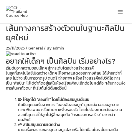
Skip
Main
to
content
Men
เส้นทางการสร้างตัวตนในฐานะศิลปิน
ยุคใหม่
25/11/2025
/
General
/ By
admin
อยากให้เด็กๆ เป็นศิลปิน เริ่มอย่างไร?
เริ่มต้นจากความชอบเล็กๆ สู่การเติบโตอย่างสร้างสรรค์
ในยุคที่เทคโนโลยีเปิดกว้าง เด็กๆ มีโอกาสแสดงออกทางศิลปะได้ง่ายกว่าที่
เคย ไม่ว่าจะเป็นการวาดรูป ดนตรี ถ่ายภาพ หรือสร้างสรรค์คลิปวิดีโอ การ
เป็น “ศิลปิน” ไม่ได้จำกัดอยู่แค่ในห้องเรียนศิลปะอีกต่อไป แต่คือ “เส้นทางแห่ง
การค้นหาตัวตน” ที่เริ่มต้นได้ตั้งแต่วันนี้
🧩 ให้ลูกได้ “ลองทำ” โดยไม่ต้องสมบูรณ์แบบ
ศิลปินทุกคนเริ่มจากการ “ลองผิดลองถูก” คุณแม่อาจชวนลูกวาด
ภาพ ฟังเพลง หรือถ่ายภาพสิ่งรอบตัว โดยไม่ต้องคาดหวังผลงาน
สวยที่สุด แต่ให้ลูกได้รู้สึกสนุกกับ “กระบวนการสร้าง” มากกว่า
ผลลัพธ์
🌱 สนับสนุนความแตกต่าง
บางครั้งผลงานของลูกอาจดูแปลกหรือไม่เหมือนใคร นั่นแหละคือ