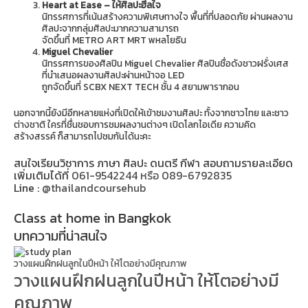
Heart at Ease – ให้ศิลปะฮีลใจ
นิทรรศการที่เน้นสร้างความพิเศษทางใจ พื้นที่ที่ปลอดภัย ผ่านผลงาน
ศิลปะจากกลุ่มศิลปะมากความสามารถ
จัดขึ้นที่ METRO ART MRT พหลโยธิน
Miguel Chevalier
นิทรรศการของศิลปิน Miguel Chevalier ศิลปินชื่อดังชาวฝรั่งเศส
ที่นำเสนอผลงานศิลปะผ่านหน้าจอ LED
ถูกจัดขึ้นที่ SCBX NEXT TECH ชั้น 4 สยามพารากอน
นอกจากนี้ยังมีอีกหลายแห่งที่เปิดให้เข้าชมงานศิลปะ ทั้งจากชาวไทย และชาว
ต่างชาติ ใครที่ชื่นชอบการชมผลงานต่างๆ เปิดโลกไอเดีย ความคิด
สร้างสรรค์ ก็สามารถไปชมกันได้นะคะ
สนใจเรียนวิชาการ ภาษา ศิลปะ ดนตรี กีฬา สอบถามรายละเอียด
เพิ่มเติมได้ที่
061-9542244 หรือ 089-6792835
Line :
@thailandcoursehub
Class at home in Bangkok
บทความที่น่าสนใจ
วางแผนฝึกฝนลูกในปีหน้า ให้โตอย่างมีคุณภาพ
วางแผนฝึกฝนลูกในปีหน้า ให้โตอย่างมี
คุณภาพ