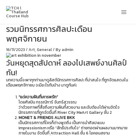
Skip
Main
to
content
Men
รวมนิทรรศการศิลปะเดือน
พฤศจิกายน
16/11/2023
/
Art
,
General
/ By
admin
วันหยุดสุดสัปดาห์ ลองไปเสพย์งานศิลป์
กัน!
บทความนี้จะพาทุกท่านมาดูลิสต์นิทรรศการศิลปะ ที่น่าสนใจ ที่ถูกจัดแสดงใน
เดือนพฤศจิกายน จะมีอะไรกันบ้าง มาดูกันค่ะ
“แด่ความฝันที่เคารพรัก”
โดยศิลปิน กรรณิการ์ จันทร์สุวรรณ
ว่าด้วยภาพที่สื่อถึงความฝันที่สวยงาม และจับต้องได้ผ่านจิตใจ
นิทรรศการที่ถูกจัดขึ้นที่ River City MeArt Gallery ชั้น 2
MONET & FRIENDS ALIVE BKK
เป็นนิทรรศการที่ใครก็ต่างพูดถึง เป็นการนำศิลปะแบบ
impressionism หรือ “ลัทธิประทับใจ” ถ่ายทอดผ่านผลงานมากมาย
ภายในงาน จัดขึ้นที่ Attraction Hall ชั้น 6 ไอคอนสยาม