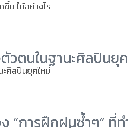
ขึ้น ได้อย่างไร
ตัวตนในฐานะศิลปินยุค
ะศิลปินยุคใหม่
“การฝึกฝนซ้ำๆ” ที่ทำใ