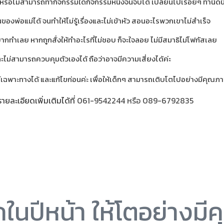
ือไม่สามารถทำกิจกรรมใดกิจกรรมหนึ่งจนจบได้ เปลี่ยนไปเรื่อยๆ ทำนิดนึงเป
องพ่อแม่ได้ จนทำให้ไม่รู้เรื่องและไม่เข้าหัว สอนอะไรพวกเขาไม่สำเร็จ
ยากทำเลย หากถูกสั่งให้ทำอะไรที่ไม่ชอบ ก็จะใจลอย ไม่มีสมาธิไม่โฟกัสเลย
 และไม่สามารถควบคุมตัวเองได้ ถือว่าอาจมีความเสี่ยงได้ค่ะ
ทย์เฉพาะทางได้ และแก้ไขก่อนค่ะ เพื่อให้เด็กๆ สามารถเติบโตไปอย่างมีค
ละเอียดเพิ่มเติมได้ที่
061-9542244 หรือ 089-6792835
ในปีหน้า ให้โตอย่างม