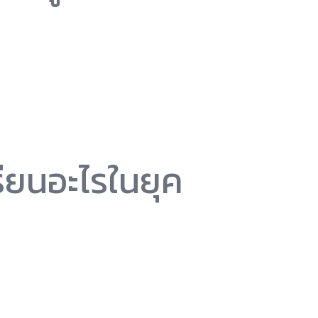
รียนอะไรในยุค