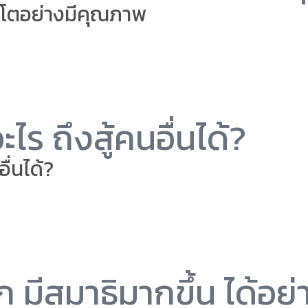
้โตอย่างมีคุณภาพ
ะไร ถึงสู้คนอื่นได้?
อื่นได้?
ก มีสมาธิมากขึ้น ได้อย่