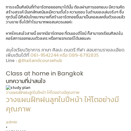
การจะเป็นศิลปินที่ทำอาร์ตทอยออกมาได้นั้น ต้องผ่านการออกแบบ มีความคิด
สร้างสรรค์ มีเอกลักษณ์และมีความตั้งใจ ความชอบ ในด้านของเล่นจริงๆ ซึ่ง
ทุกวันนี้ มีศิลปินไทยมากมายที่สร้างอาร์ตทอยขึ้นมาเป็นคอลเลคชั่นตัวเองแล้ว
วางขาย ซึ่งได้กำไรมามากพอสมควรเลยค่ะ
หากใครสนใจสายนี้ อยากมีอาร์ตทอย ที่ตนเองดีไซน์ ก็สามารถเรียนศิลปะใน
คอร์สการออกแบบตัวละคร หรือคาแรกเตอร์ได้เลยนะคะ
สนใจเรียนวิชาการ ภาษา ศิลปะ ดนตรี กีฬา สอบถามรายละเอียด
เพิ่มเติมได้ที่
061-9542244 หรือ 089-6792835
Line :
@thailandcoursehub
Class at home in Bangkok
บทความที่น่าสนใจ
วางแผนฝึกฝนลูกในปีหน้า ให้โตอย่างมีคุณภาพ
วางแผนฝึกฝนลูกในปีหน้า ให้โตอย่างมี
คุณภาพ
admin
•