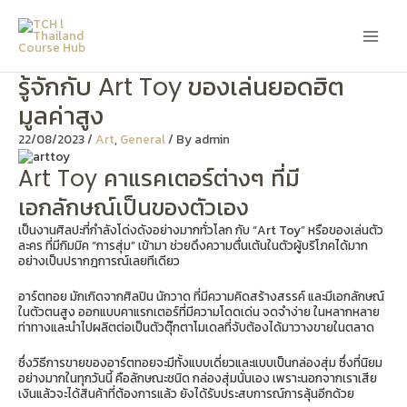
Skip
Main
to
content
Men
รู้จักกับ Art Toy ของเล่นยอดฮิต
มูลค่าสูง
22/08/2023
/
Art
,
General
/ By
admin
Art Toy คาแรคเตอร์ต่างๆ ที่มี
เอกลักษณ์เป็นของตัวเอง
เป็นงานศิลปะที่กำลังโด่งดังอย่างมากทั่วโลก กับ “Art Toy” หรือของเล่นตัว
ละคร ที่มีกิมมิค “การสุ่ม” เข้ามา ช่วยดึงความตื่นเต้นในตัวผู้บริโภคได้มาก
อย่างเป็นปรากฎการณ์เลยทีเดียว
อาร์ตทอย มักเกิดจากศิลปิน นักวาด ที่มีความคิดสร้างสรรค์ และมีเอกลักษณ์
ในตัวตนสูง ออกแบบคาแรกเตอร์ที่มีความโดดเด่น จดจำง่าย ในหลากหลาย
ท่าทางและนำไปผลิตต่อเป็นตัวตุ๊กตาโมเดลที่จับต้องได้มาวางขายในตลาด
ซึ่งวิธีการขายของอาร์ตทอยจะมีทั้งแบบเดี่ยวและแบบเป็นกล่องสุ่ม ซึ่งที่นิยม
อย่างมากในทุกวันนี้ คือลักษณะชนิด กล่องสุ่มนั่นเอง เพราะนอกจากเราเสีย
เงินแล้วจะได้สินค้าที่ต้องการแล้ว ยังได้รับประสบการณ์การลุ้นอีกด้วย