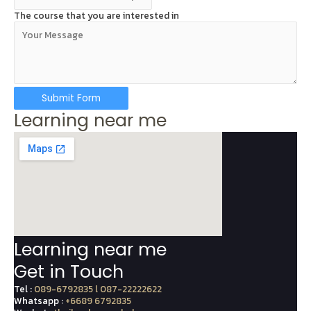
The course that you are interested in
Submit Form
Learning near me
Learning near me
Get in Touch
Tel :
089-6792835 l 087-22222622
Whatsapp :
+6689 6792835