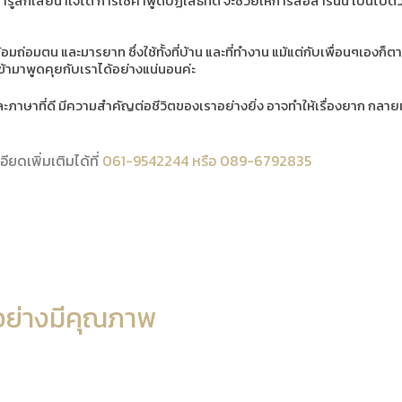
นารู้สึกเสียน้ำใจได้ การใช้คำพูดปฏิเสธที่ดี จะช่วยให้การสื่อสารนั้น เป
้อมถ่อมตน และมารยาท ซึ่งใช้ทั้งที่บ้าน และที่ทำงาน แม้แต่กับเพื่อนๆเองก็ต
เข้ามาพูดคุยกับเราได้อย่างแน่นอนค่ะ
และภาษาที่ดี มีความสำคัญต่อชีวิตของเราอย่างยิ่ง อาจทำให้เรื่องยาก กลาย
ยดเพิ่มเติมได้ที่
061-9542244 หรือ 089-6792835
อย่างมีคุณภาพ