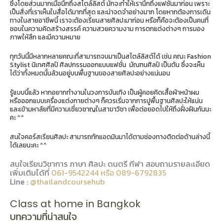
ซึ่งโดยส่วนมากเมื่อนึกถึงสไตล์ลิสต์ มักจะทำให้เรานึกถึงแฟชั่นมาก่อน เพราะ
เป็นสิ่งที่เราเห็นในสื่อได้มากที่สุด และน่าจดจำอย่างมาก โดยหากต้องการเดิน
ทางในสายอาชีพนี้ เราจะต้องเรียนสายศิลปะมาก่อน หรือก็คือจะต้องเป็นคนที่
ชอบในความคิดสร้างสรรค์ ความสวยความงาม การตกแต่งต่างๆ การมอง
ภาพให้ลึก และมีความหมาย
ทุกวันนี้มีหลากหลายคณะที่สามารถจบมาเป็นสไตล์ลิสต์ได้ เช่น คณะ Fashion
Stylist นิเทศศิลป์ ศิลปกรรมออกแบบแฟชั่น มัณฑนศิลป์ เป็นต้น ซึ่งจะเห็น
ได้ว่าทั้งหมดนั้นล้วนอยู่บนพื้นฐานของสายศิลปะอย่างแน่นอน
รู้แบบนี้แล้ว หากอยากทำงานในวงการบันเทิง เป็นผู้คอยคิดเสื้อผ้าหน้าผม
หรือออกแบบเครื่องแต่งกายต่างๆ ก็ควรเริ่มจากการปูพื้นฐานศิลปะให้แน่น
และเข้ามหาลัยที่มีความเชี่ยวชาญในสาขาวิชา เพื่อต่อยอดไปให้ถึงฝั่งฝันกันนะ
คะ ^^
สนใจคอร์สเรียนศิลปะ สามารถทักแอดมินมาได้ตามช่องทางติดต่อด้านล่างนี้
ได้เลยนะคะ ^^
สนใจเรียนวิชาการ ภาษา ศิลปะ ดนตรี กีฬา สอบถามรายละเอียด
เพิ่มเติมได้ที่
061-9542244 หรือ 089-6792835
Line :
@thailandcoursehub
Class at home in Bangkok
บทความที่น่าสนใจ