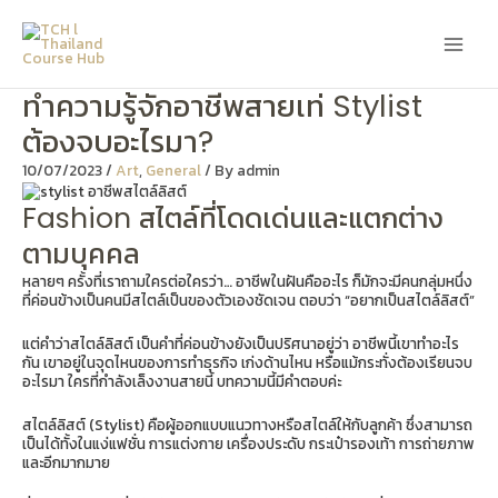
Skip
Main
to
content
Men
ทำความรู้จักอาชีพสายเท่ Stylist
ต้องจบอะไรมา?
10/07/2023
/
Art
,
General
/ By
admin
Fashion สไตล์ที่โดดเด่นและแตกต่าง
ตามบุคคล
หลายๆ ครั้งที่เราถามใครต่อใครว่า… อาชีพในฝันคืออะไร ก็มักจะมีคนกลุ่มหนึ่ง
ที่ค่อนข้างเป็นคนมีสไตล์เป็นของตัวเองชัดเจน ตอบว่า “อยากเป็นสไตล์ลิสต์”
แต่คำว่าสไตล์ลิสต์ เป็นคำที่ค่อนข้างยังเป็นปริศนาอยู่ว่า อาชีพนี้เขาทำอะไร
กัน เขาอยู่ในจุดไหนของการทำธุรกิจ เก่งด้านไหน หรือแม้กระทั่งต้องเรียนจบ
อะไรมา ใครที่กำลังเล็งงานสายนี้ บทความนี้มีคำตอบค่ะ
สไตล์ลิสต์ (Stylist) คือผู้ออกแบบแนวทางหรือสไตล์ให้กับลูกค้า ซึ่งสามารถ
เป็นได้ทั้งในแง่แฟชั่น การแต่งกาย เครื่องประดับ กระเป๋ารองเท้า การถ่ายภาพ
และอีกมากมาย