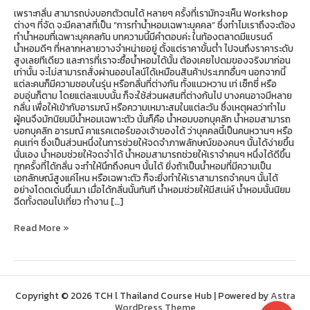
เพราะกลิ่น สามารถบ่งบอกตัวตนได้ หลายๆ ครั้งที่เรามักจะเห็น Workshop
ต่างๆ ที่จัด จะมีคลาสที่เป็น “การทำน้ำหอมเฉพาะบุคคล” ซึ่งทำไมเราถึงจะต้อง
ทำน้ำหอมที่เฉพาะบุคคลกัน บทความนี้มีคำตอบค่ะ ในท้องตลาดมีแบรนด์
น้ำหอมดีๆ ที่หลากหลายวางจำหน่ายอยู่ ตั้งแต่ราคาขั้นต่ำ ไปจนถึงราคาระดับ
สูงเลยทีเดียว และการที่เราจะซื้อน้ำหอมได้นั้น ต้องเคยไปดมของจริงมาก่อน
เท่านั้น จะไม่สามารถสั่งผ่านออนไลน์ได้เหมือนสินค้าประเภทอื่นๆ นอกจากนี้
แต่ละคนก็มีความชอบในรุ่น หรือกลิ่นที่ต่างกัน ทั้งแนวหวาน เท่ เซ็กซี่ หรือ
อบอุ่นก็ตาม โดยแต่ละแบบนั้น ก็จะใช้ส่วนผสมที่ต่างกันไป บางคนอาจมีหลาย
กลิ่น เพื่อให้เข้ากับอารมณ์ หรือความเหมาะสมในแต่ละวัน ซึ่งเหตุผลว่าทำไม
ผู้คนจึงมักนิยมมีน้ำหอมเฉพาะตัว นั่นก็คือ น้ำหอมบอกบุคลิก น้ำหอมสามารถ
บอกบุคลิก อารมณ์ คาแรคเตอร์ของเจ้าของได้ ว่าบุคคลนี้เป็นคนหวานๆ หรือ
คนเท่ๆ ซึ่งเป็นส่วนหนึ่งในการช่วยให้จดจำภาพลักษณ์ของคนๆ นั้นได้ง่ายขึ้น
นั่นเอง น้ำหอมช่วยให้จดจำได้ น้ำหอมสามารถช่วยให้เราจำคนๆ หนึ่งได้ดีขึ้น
ทุกครั้งที่ได้กลิ่น จะทำให้นึกถึงคนๆ นั้นได้ ยิ่งถ้าเป็นน้ำหอมที่มีความเป็น
เอกลักษณ์สูงแค่ไหน หรือเฉพาะตัว ก็จะยิ่งทำให้เราสามารถจำคนๆ นั้นได้
อย่างโดดเด่นขึ้นมา เมื่อได้กลิ่นนั้นทันที น้ำหอมช่วยให้มีสเน่ห์ น้ำหอมนั้นนิยม
ฉีดทั้งตอนไปเที่ยว ทำงาน […]
Read More »
Copyright © 2026 TCH l Thailand Course Hub | Powered by
Astra
WordPress Theme