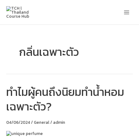
Skip
Main
to
content
Men
กลิ่นเฉพาะตัว
ทำไมผู้คนถึงนิยมทำน้ำหอม
ทำไม
ผู้คน
ถึง
เฉพาะตัว?
นิยม
ทำ
น้ำหอม
เฉพาะ
04/06/2024
/
General
/
admin
ตัว?