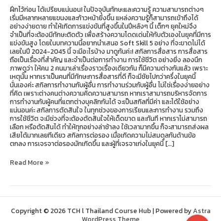
ฝึกไว้ก่อน ได้เปรียบแน่นอน! ในปัจจุบันทักษะและความรู้ ความสามารถต่างๆ
เริ่มมีหลากหลายแขนงและก้าวหน้ายิ่งขึ้น แหล่งความรู้ก็สามารถเข้าถึงได้
อย่างง่ายดาย ทำให้เกิดการแข่งขันที่สูงขึ้นในปีหลังๆ นี้ เด็กๆ ยุคใหม่จึง
จำเป็นที่จะต้องมีทักษะติดตัว เพื่อสร้างความโดดเด่นให้กับตัวเองในยุคที่มีการ
แข่งขันสูง โดยในบทความนี้อยากนำเสนอ Soft Skill 5 อย่าง ที่จะขาดไม่ได้
เลยในปี 2024-2045 นี้ จะมีอะไรบ้าง มาดูกันค่ะ! สกิลการสื่อสาร การสื่อสาร
ถือเป็นเรื่องที่สำคัญ และจำเป็นต่อการทำงาน การใช้ชีวิต อย่างยิ่ง ลองนึก
ภาพดูว่า ให้คน 2 คนมาเล่าเรื่องราวเรื่องเดียวกัน ก็มีความต่างกันแล้ว เพราะ
เหตุนั้น หากเราเป็นคนที่มีทักษะการสื่อสารที่ดี ก็จะมีชัยไปกว่าครึ่งในยุคนี้
นั่นเองค่ะ สกิลการทำงานกับผู้อื่น การทำงานร่วมกับผู้อื่น ไม่ใช่เรื่องง่ายอย่าง
ที่คิด เพราะต่างคนต่างความคิดความสามารถ หากเราสามารถบริหารจัดการ
การทำงานกับผู้คนที่แตกต่างบุคลิกกันได้ จะเป็นสกิลที่มีค่า และได้ใช้อย่าง
แน่นอนค่ะ สกิลการตัดสินใจ ในทุกช่วงของการเรียนและการทำงาน รวมถึง
การใช้ชีวิต จะมีช่วงที่จะต้องตัดสินใจให้เด็ดขาด และทันที หากเราไม่สามารถ
เลือก หรือตัดสินได้ ทำให้ทุกอย่างล่าช้าลง ใช้เวลามากขึ้น ก็จะสามารถส่งผล
เสียได้มากเลยทีเดียว สกิลการต่อรอง เมื่อเกิดความไม่สมดุลกันด้านข้อ
ตกลง การเจรจาต่อรองมักเกิดขึ้น และผู้ที่เจรจาเก่งในยุคนี้ […]
Read More »
Copyright © 2026 TCH l Thailand Course Hub | Powered by
Astra
WordPress Theme