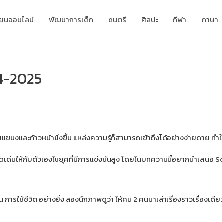
ียนออนไลน์
พัฒนาการเด็ก
ดนตรี
ศิลปะ
กีฬา
ภาษา
24-2025
งและก้าวหน้ายิ่งขึ้น แหล่งความรู้ก็สามารถเข้าถึงได้อย่างง่ายดาย ทำให้เก
โดดเด่นให้กับตัวเองในยุคที่มีการแข่งขันสูง โดยในบทความนี้อยากนำเสนอ Sof
การใช้ชีวิต อย่างยิ่ง ลองนึกภาพดูว่า ให้คน 2 คนมาเล่าเรื่องราวเรื่องเดียว