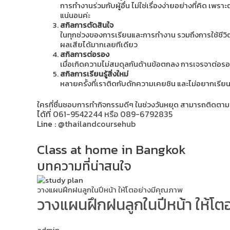
การทำงานร่วมกับผู้อื่น ไม่ใช่เรื่องง่ายอย่างที่คิด 
แน่นอนค่ะ
สกิลการตัดสินใจ
ในทุกช่วงของการเรียนและการทำงาน รวมถึงการใช้ชีวิต จ
ผลเสียได้มากเลยทีเดียว
สกิลการต่อรอง
เมื่อเกิดความไม่สมดุลกันด้านข้อตกลง การเจรจาต่อรองมั
สกิลการเรียนรู้สิ่งใหม่
หลายครั้งที่เราติดกับดักความเคยชิน และไม่อยากเรียนรู้ส
ใครที่ชื่นชอบการทำกิจกรรมดีๆ ในช่วงวันหยุด สามารถติดตามข่า
ได้ที่
061-9542244 หรือ 089-6792835
Line :
@thailandcoursehub
Class at home in Bangkok
บทความที่น่าสนใจ
วางแผนฝึกฝนลูกในปีหน้า ให้โตอย่างมีคุณภาพ
วางแผนฝึกฝนลูกในปีหน้า ให้โต
admin