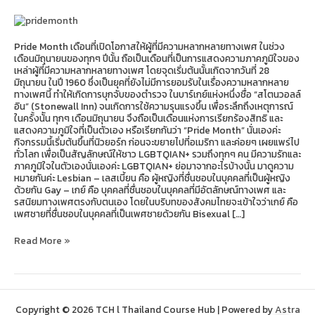
Pride Month เดือนที่เปิดโอกาสให้ผู้ที่มีความหลากหลายทางเพศ ในช่วง
เดือนมิถุนายนของทุกๆ ปีนั้น ถือเป็นเดือนที่เป็นการแสดงความภาคภูมิใจของ
เหล่าผู้ที่มีความหลากหลายทางเพศ โดยจุดเริ่มต้นนั้นเกิดจากวันที่ 28
มิถุนายน ในปี 1960 ซึ่งเป็นยุคที่ยังไม่มีการยอมรับในเรื่องความหลากหลาย
ทางเพศนี้ ทำให้เกิดการบุกจับของตำรวจ ในบาร์เกย์แห่งหนึ่งชื่อ “สโตนวอลล์
อิน” (Stonewall Inn) จนเกิดการใช้ความรุนแรงขึ้น เพื่อระลึกถึงเหตุการณ์
ในครั้งน้ัน ทุกๆ เดือนมิถุนายน จึงถือเป็นเดือนแห่งการเรียกร้องสิทธิ และ
แสดงความภูมิใจที่เป็นตัวเอง หรือเรียกกันว่า “Pride Month” นั่นเองค่ะ
กิจกรรมนี้เริ่มต้นขึ้นที่นิวยอร์ก ก่อนจะขยายไปที่อเมริกา และค่อยๆ เผยแพร่ไป
ทั่วโลก เพื่อเป็นสัญลักษณ์ให้ชาว LGBTQIAN+ รวมถึงทุกๆ คน มีความรักและ
ภาคภูมิใจในตัวเองนั่นเองค่ะ LGBTQIAN+ ย่อมาจากอะไรบ้างนั้น มาดูความ
หมายกันค่ะ Lesbian – เลสเบี้ยน คือ ผู้หญิงที่ชื่นชอบในบุคคลที่เป็นผู้หญิง
ด้วยกัน Gay – เกย์ คือ บุคคลที่ชื่นชอบในบุคคลที่มีอัตลักษณ์ทางเพศ และ
รสนิยมทางเพศตรงกับตนเอง โดยในบริบทของสังคมไทยจะเข้าใจว่าเกย์ คือ
เพศชายที่ชื่นชอบในบุคคลที่เป็นเพศชายด้วยกัน Bisexual […]
Read More »
Copyright © 2026 TCH l Thailand Course Hub | Powered by
Astra