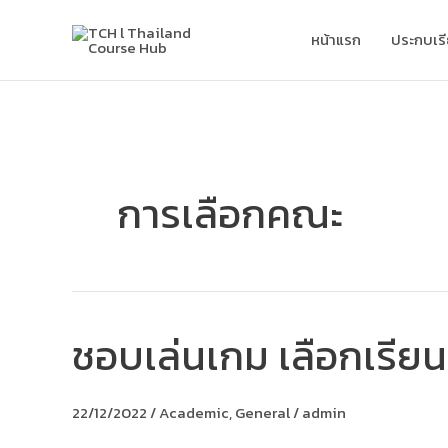
Skip
to
หน้าแรก
ประกบเร
content
การเลือกคณะ
ชอบเล่นเกม เลือกเรีย
ชอบ
เล่น
เกม
เลือก
22/12/2022
/
Academic
,
General
/
admin
เรียน
คณะ