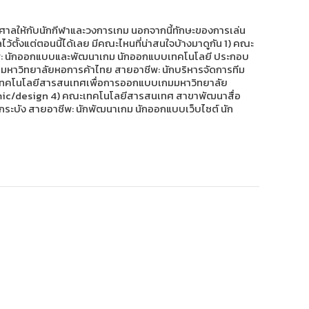
าศาลให้กับนักกีฬาและวงการเกม นอกจากนี้ทักษะของการเล่น
้ตั้งแต่ตอนนี้ได้เลย มีคณะไหนที่น่าสนใจบ้างมาดูกัน 1) คณะ
ีพ: นักออกแบบและพัฒนาเกม นักออกแบบเทคโนโลยี ประกอบ
์ตมหาวิทยาลัยหอการค้าไทย สายอาชีพ: นักบริหารจัดการทีม
ูตรเทคโนโลยีสารสนเทศเพื่อการออกแบบเกมมหาวิทยาลัย
emic/design 4) คณะเทคโนโลยีสารสนเทศ สาขาพัฒนาสื่อ
ะบัง สายอาชีพ: นักพัฒนาเกม นักออกแบบเว็บไซต์ นัก