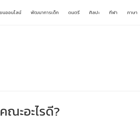
ียนออนไลน์
พัฒนาการเด็ก
ดนตรี
ศิลปะ
กีฬา
ภาษา
นคณะอะไรดี?