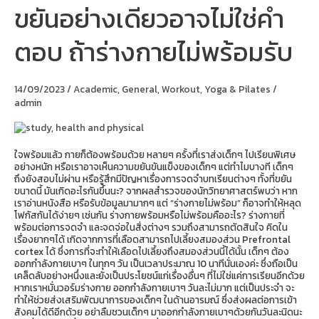
ขยันอย่างเดียวอาจไม่ใช่คำ
ขยัน
อย่าง
เดียว
ตอบ ถ้าร่างกายไม่พร้อมรับ
อาจ
ไม่ใช่
คำ
ตอบ
14/09/2023
/
Academic
,
General
,
Workout
,
Yoga & Pilates
/
ถ้า
admin
ร่างกาย
ไม่
พร้อม
รับ
ใจพร้อมแล้ว กายก็ต้องพร้อมด้วย หลายๆ ครั้งที่เราส่งเด็กๆ ไปเรียนพิเศษ
อย่างหนัก หรือเราอาจเห็นความขยันขันแข็งของเด็กๆ แต่ทำไมบางที เด็กๆ
ถึงยังสอบไม่ผ่าน หรือรู้สึกมีปัญหาเรื่องการจดจำบทเรียนต่างๆ ทั้งที่ขยัน
ขนาดนี้ มันเกิดอะไรกันขึ้นนะ? จากผลสำรวจของนักวิทยาศาสตร์พบว่า หาก
เราอ่านหนังสือ หรือรับข้อมูลมามากๆ แต่ “ร่างกายไม่พร้อม” ก็อาจทำให้หลุด
โฟกัสกันได้ง่ายๆ เช่นกัน ร่างกายพร้อมหรือไม่พร้อมคืออะไร? ร่างกายที่
พร้อมต่อการจดจำ และจดจ่อในสิ่งต่างๆ รวมถึงสามารถตัดสินใจ คิดใน
เรื่องยากๆได้ เกิดจากการที่เลือดสามารถไปเลี้ยงสมองส่วน Prefrontal
cortex ได้ ซึ่งการที่จะทำให้เลือดไปเลี้ยงถึงสมองส่วนนี้ได้นั้น เด็กๆ ต้อง
ออกกำลังกายเบาๆ ในทุกๆ วัน เป็นเวลาประมาณ 10 นาทีนั่นเองค่ะ ซึ่งถือเป็น
เคล็ดลับอย่างหนึ่งและยังเป็นประโยชน์แก่เรื่องอื่นๆ ที่ไม่ใช่แค่การเรียนอีกด้วย
หากเราหมั่นวอร์มร่างกาย ออกกำลังกายเบาๆ วันละไม่มาก แต่เป็นประจำ จะ
ทำให้ช่วยส่งเสริมพัฒนาการของเด็กๆ ในด้านอารมณ์ ซึ่งส่งผลต่อการเข้า
สังคมได้ดีอีกด้วย อย่าลืมชวนเด็กๆ มาออกกำลังกายเบาๆด้วยกันวันละนิดนะ