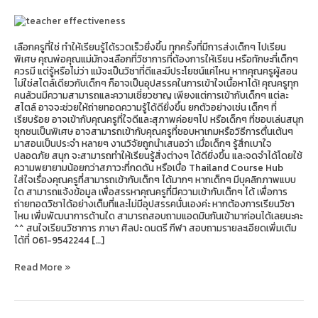
ของ
เด็กๆ
มากกว่า
ที่
เลือกครูที่ใช่ ทำให้เรียนรู้ได้รวดเร็วยิ่งขึ้น ทุกครั้งที่มีการส่งเด็กๆ ไปเรียน
คิด?
พิเศษ คุณพ่อคุณแม่มักจะเลือกที่วิชาการที่ต้องการให้เรียน หรือทักษะที่เด็กๆ
ควรมี แต่รู้หรือไม่ว่า แม้จะเป็นวิชาที่ดีและมีประโยชน์แค่ไหน หากคุณครูผู้สอน
ไม่ใช่สไตล์เดียวกับเด็กๆ ก็อาจเป็นอุปสรรคในการเข้าใจเนื้อหาได้! คุณครูทุก
คนล้วนมีความสามารถและความเชี่ยวชาญ เพียงแต่การเข้ากับเด็กๆ แต่ละ
สไตล์ อาจจะช่วยให้ถ่ายทอดความรู้ได้ดียิ่งขึ้น ยกตัวอย่างเช่น เด็กๆ ที่
เรียบร้อย อาจเข้ากับคุณครูที่ใจดีและสุภาพค่อยๆไป หรือเด็กๆ ที่ชอบเล่นสนุก
ซุกซนเป็นพิเศษ อาจสามารถเข้ากับคุณครูที่ชอบหาเกมหรือวิธีการตื่นเต้นๆ
มาสอนเป็นประจำ หลายๆ งานวิจัยถูกนำเสนอว่า เมื่อเด็กๆ รู้สึกเบาใจ
ปลอดภัย สนุก จะสามารถทำให้เรียนรู้สิ่งต่างๆ ได้ดียิ่งขึ้น และจดจำได้โดยใช้
ความพยายามน้อยกว่าสภาวะที่กดดัน หรือเบื่อ Thailand Course Hub
ใส่ใจเรื่องคุณครูที่สามารถเข้ากับเด็กๆ ได้มากๆ หากเด็กๆ มีบุคลิกภาพแบบ
ใด สามารถแจ้งข้อมูล เพื่อสรรหาคุณครูที่มีความเข้ากับเด็กๆ ได้ เพื่อการ
ถ่ายทอดวิชาได้อย่างเต็มที่และไม่มีอุปสรรคนั่นเองค่ะ หากต้องการเรียนวิชา
ไหน เพิ่มพัฒนาการด้านใด สามารถสอบถามแอดมินกันเข้ามาก่อนได้เลยนะคะ
^^ สนใจเรียนวิชาการ ภาษา ศิลปะ ดนตรี กีฬา สอบถามรายละเอียดเพิ่มเติม
ได้ที่ 061-9542244 […]
Read More »