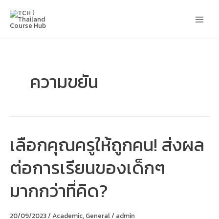
Skip
Main
to
content
Men
ความขยัน
เลือกคุณครูให้ถูกคน! ส่งผล
เลือก
คุณครู
ให้
ต่อการเรียนของเด็กๆ
ถูก
คน!
ส่ง
มากกว่าที่คิด?
ผล
ต่อ
การ
เรียน
20/09/2023
/
Academic
,
General
/
admin