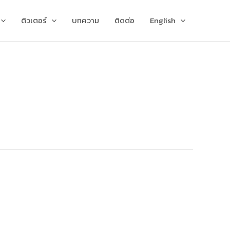
ติวเตอร์
บทความ
ติดต่อ
English