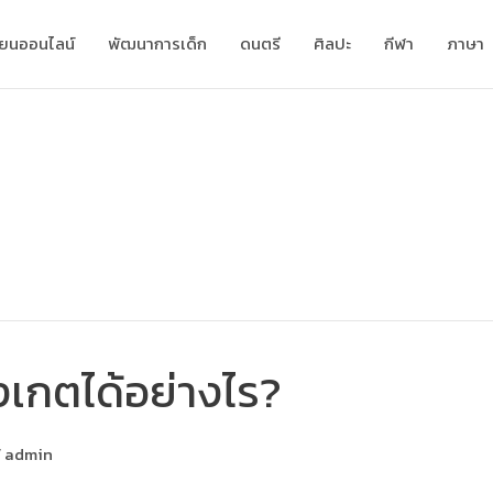
ียนออนไลน์
พัฒนาการเด็ก
ดนตรี
ศิลปะ
กีฬา
ภาษา
งเกตได้อย่างไร?
/
admin